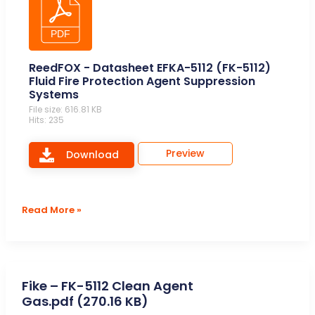
ReedFOX - Datasheet EFKA-5112 (FK-5112)
Fluid Fire Protection Agent Suppression
Systems
File size: 616.81 KB
Hits: 235
Preview
Download
ReedFOX
Read More »
–
Datasheet
EFKA-
5112
(FK-
Fike – FK-5112 Clean Agent
5112)
Gas.pdf (270.16 KB)
Fluid