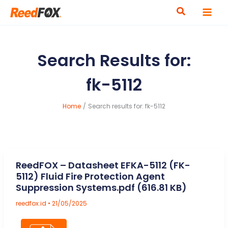
Skip
to
content
Search Results for:
fk-5112
Home
Search results for: fk-5112
ReedFOX – Datasheet EFKA-5112 (FK-
5112) Fluid Fire Protection Agent
Suppression Systems.pdf (616.81 KB)
reedfox.id
•
21/05/2025