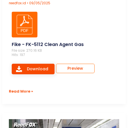
Fire
reedfox.id
•
09/05/2025
Protection
Agent
Suppression
Systems.pdf (616.81
KB)
Fike - FK-5112 Clean Agent Gas
File size: 270.16 KB
Hits: 197
Preview
Download
Fike
Read More »
–
FK-
5112
Clean
Agent
Gas.pdf (270.16