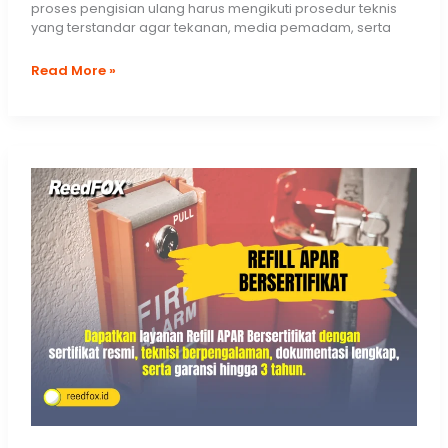
proses pengisian ulang harus mengikuti prosedur teknis
yang terstandar agar tekanan, media pemadam, serta
Jasa
Read More »
Pengisian
APAR
Solusi
untuk
Proteksi
Kebakaran
Optimal