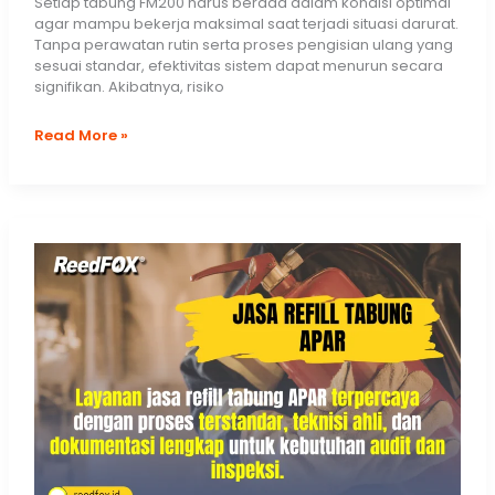
Setiap tabung FM200 harus berada dalam kondisi optimal
agar mampu bekerja maksimal saat terjadi situasi darurat.
Tanpa perawatan rutin serta proses pengisian ulang yang
sesuai standar, efektivitas sistem dapat menurun secara
signifikan. Akibatnya, risiko
Layanan
Read More »
Refill
FM200
Profesional
untuk
Proteksi
Maksimal