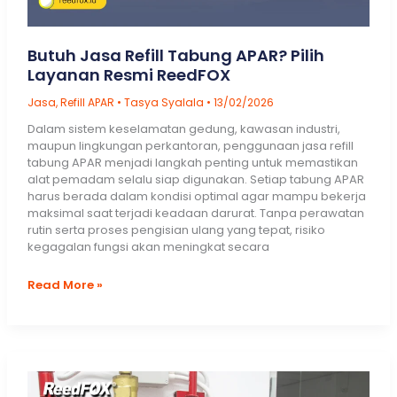
Butuh Jasa Refill Tabung APAR? Pilih
Layanan Resmi ReedFOX
Jasa
,
Refill APAR
•
Tasya Syalala
•
13/02/2026
Dalam sistem keselamatan gedung, kawasan industri,
maupun lingkungan perkantoran, penggunaan jasa refill
tabung APAR menjadi langkah penting untuk memastikan
alat pemadam selalu siap digunakan. Setiap tabung APAR
harus berada dalam kondisi optimal agar mampu bekerja
maksimal saat terjadi keadaan darurat. Tanpa perawatan
rutin serta proses pengisian ulang yang tepat, risiko
kegagalan fungsi akan meningkat secara
Butuh
Read More »
Jasa
Refill
Tabung
APAR?
Pilih
Layanan