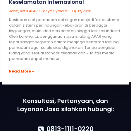
Keselamatan Internasional
Jasa
,
Refill APAR
•
Tasya Syalala
•
03/02/2026
Kesiapan alat pemadam api ringan menjadi faktor utama
dalam sistem perlindungan kebakaran di berbagai
lingkungan, mulai dari perkantoran hingga fasilitas industri.
Oleh karena itu, penggunaan jasa isi ulang APAR yang
tepat sangat berperan dalam menjaga performa tabung
pemadam agar selalu siap digunakan. Tanpa pengisian
ulang yang sesuai standar, tekanan dan kualitas media
pemadam dapat menurun,
Jasa
Read More »
Isi
1
2
…
6
Next
→
Ulang
APAR
dengan
Standar
Konsultasi, Pertanyaan, dan
Keselamatan
Layanan Jasa silahkan hubungi:
Internasional
0813-1111-0220