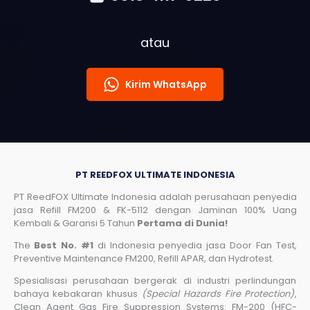
atau
Kirim WhatsApp
PT REEDFOX ULTIMATE INDONESIA
PT ReedFOX Ultimate Indonesia adalah perusahaan penyedia
jasa Refill FM200 & FK-5112 dengan Jaminan 100% Uang
Kembali & Garansi 5 Tahun
Pertama di Dunia!
The
Best No. #1
di Indonesia penyedia jasa Door Fan Test,
Preventive Maintenance FM200, Refill APAR, dan Hydrotest.
Spesialisasi perusahaan bergerak di industri perlindungan
bahaya kebakaran khusus
(Special Hazards Fire Protection)
,
Clean Agent Gas Fire Suppression Systems: FM-200 (HFC-