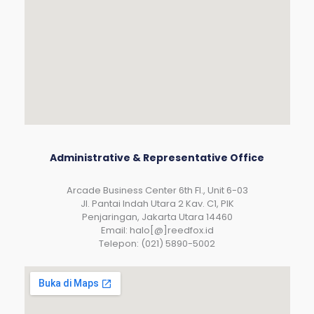
Administrative & Representative Office
Arcade Business Center 6th Fl., Unit 6-03
JI. Pantai Indah Utara 2 Kav. C1, PIK
Penjaringan, Jakarta Utara 14460
Email: halo[@]reedfox.id
Telepon: (021) 5890-5002