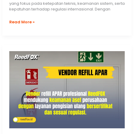
yang fokus pada ketepatan teknis, keamanan sistem, serta
kepatuhan terhadap regulasi internasional. Dengan
Jasa
Read More »
Isi
Ulang
FM200
|
Solusi
Clean
Agent
yang
Terpercaya