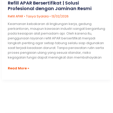
Refill APAR Bersertifikat | Solusi
Profesional dengan Jaminan Resmi
Refill APAR
•
Tasya Syalala
•
13/02/2026
Keamanan kebakaran di lingkungan kerja, gedung
perkantoran, maupun kawasan industri sangat bergantung
pada kesiapan alat pemadam api. Oleh karena itu,
penggunaan layanan refill APAR bersertifikat menjadi
langkah penting agar setiap tabung selalu siap digunakan
saat terjadi keadaan darurat. Tanpa perawatan rutin serta
proses pengisian ulang yang sesuai standar, risiko
kegagalan fungsi dapat meningkat dan membahayakan
Refill
Read More »
APAR
Bersertifikat
|
Solusi
Profesional
dengan
Jaminan
Resmi