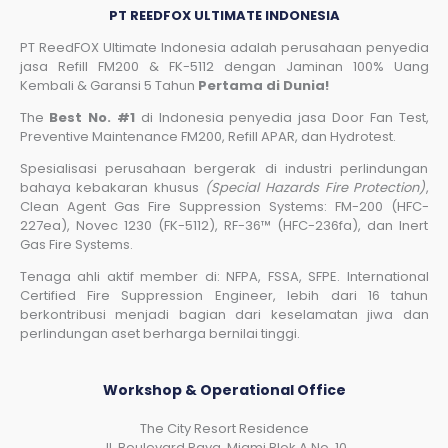
PT REEDFOX ULTIMATE INDONESIA
PT ReedFOX Ultimate Indonesia adalah perusahaan penyedia
jasa Refill FM200 & FK-5112 dengan Jaminan 100% Uang
Kembali & Garansi 5 Tahun
Pertama di Dunia!
The
Best No. #1
di Indonesia penyedia jasa Door Fan Test,
Preventive Maintenance FM200, Refill APAR, dan Hydrotest.
Spesialisasi perusahaan bergerak di industri perlindungan
bahaya kebakaran khusus
(Special Hazards Fire Protection)
,
Clean Agent Gas Fire Suppression Systems: FM-200 (HFC-
227ea), Novec 1230 (FK-5112), RF-36™ (HFC-236fa), dan Inert
Gas Fire Systems.
Tenaga ahli aktif member di: NFPA, FSSA, SFPE. International
Certified Fire Suppression Engineer, lebih dari 16 tahun
berkontribusi menjadi bagian dari keselamatan jiwa dan
perlindungan aset berharga bernilai tinggi.
Workshop & Operational Office
The City Resort Residence
Jl. Boulevard Raya, Miami Blok A No. 10