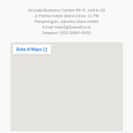
Arcade Business Center 6th Fl., Unit 6-03
JI. Pantai Indah Utara 2 Kav. C1, PIK
Penjaringan, Jakarta Utara 14460
Email: halo[@]reedfox.id
Telepon: (021) 5890-5002