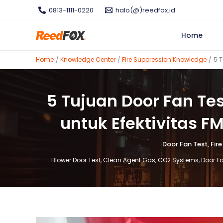
Skip
0813-1111-0220
halo(@)reedfox.id
to
content
Home
Home
Knowledge Center
Fire Suppression Knowledge
5 T
5 Tujuan Door Fan Tes
untuk Efektivitas 
Door Fan Test
,
Fir
Blower Door Test
,
Clean Agent Gas
,
CO2 Systems
,
Door F