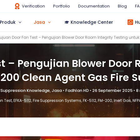
Verification
Portfolio
Documentation
Blog
F
Produk
Jasa
Knowledge Center
H
ujuan Door Fan Test – Pengujian Blower Door Room Integrity Testing untu
t – Pengujian Blower Door 
FM200 Clean Agent Gas Fire 
e Suppression Knowledge
,
Jasa
•
Fadhlan HD
•
26 September 2025
•
8
an Test
,
EFKA-5112
,
Fire Suppression Systems
,
FK-5112
,
FM-200
,
Inert Gas
,
NFP