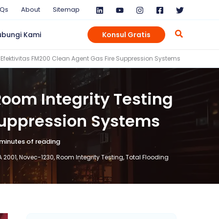
AQs
About
Sitemap
ubungi Kami
Konsul Gratis
k Efektivitas FM200 Clean Agent Gas Fire Suppression Systems
Room Integrity Testing
Suppression Systems
 minutes of reading
A 2001
,
Novec-1230
,
Room Integrity Testing
,
Total Flooding