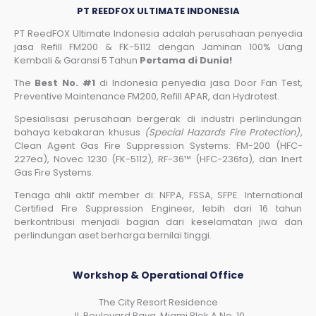
PT REEDFOX ULTIMATE INDONESIA
PT ReedFOX Ultimate Indonesia adalah perusahaan penyedia
jasa Refill FM200 & FK-5112 dengan Jaminan 100% Uang
Kembali & Garansi 5 Tahun
Pertama di Dunia!
The
Best No. #1
di Indonesia penyedia jasa Door Fan Test,
Preventive Maintenance FM200, Refill APAR, dan Hydrotest.
Spesialisasi perusahaan bergerak di industri perlindungan
bahaya kebakaran khusus
(Special Hazards Fire Protection)
,
Clean Agent Gas Fire Suppression Systems: FM-200 (HFC-
227ea), Novec 1230 (FK-5112), RF-36™ (HFC-236fa), dan Inert
Gas Fire Systems.
Tenaga ahli aktif member di: NFPA, FSSA, SFPE. International
Certified Fire Suppression Engineer, lebih dari 16 tahun
berkontribusi menjadi bagian dari keselamatan jiwa dan
perlindungan aset berharga bernilai tinggi.
Workshop & Operational Office
The City Resort Residence
Jl. Boulevard Raya, Miami Blok A No. 10