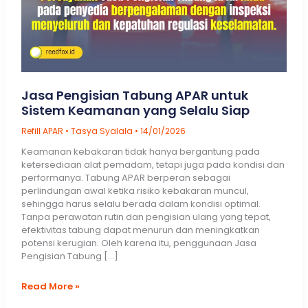
Jasa Pengisian Tabung APAR untuk
Sistem Keamanan yang Selalu Siap
Refill APAR
•
Tasya Syalala
•
14/01/2026
Keamanan kebakaran tidak hanya bergantung pada
ketersediaan alat pemadam, tetapi juga pada kondisi dan
performanya. Tabung APAR berperan sebagai
perlindungan awal ketika risiko kebakaran muncul,
sehingga harus selalu berada dalam kondisi optimal.
Tanpa perawatan rutin dan pengisian ulang yang tepat,
efektivitas tabung dapat menurun dan meningkatkan
potensi kerugian. Oleh karena itu, penggunaan Jasa
Pengisian Tabung […]
Jasa
Read More »
Pengisian