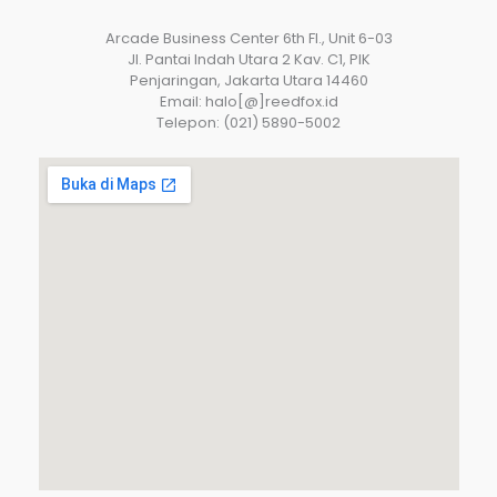
Arcade Business Center 6th Fl., Unit 6-03
JI. Pantai Indah Utara 2 Kav. C1, PIK
Penjaringan, Jakarta Utara 14460
Email: halo[@]reedfox.id
Telepon: (021) 5890-5002