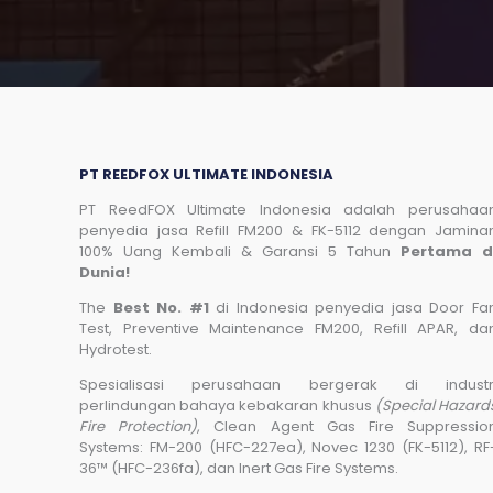
PT REEDFOX ULTIMATE INDONESIA
PT ReedFOX Ultimate Indonesia adalah perusahaa
penyedia jasa Refill FM200 & FK-5112 dengan Jamina
100% Uang Kembali & Garansi 5 Tahun
Pertama d
Dunia!
The
Best No. #1
di Indonesia penyedia jasa Door Fa
Test, Preventive Maintenance FM200, Refill APAR, da
Hydrotest.
Spesialisasi perusahaan bergerak di industr
perlindungan bahaya kebakaran khusus
(Special Hazard
Fire Protection)
, Clean Agent Gas Fire Suppressio
Systems: FM-200 (HFC-227ea), Novec 1230 (FK-5112), RF
36™ (HFC-236fa), dan Inert Gas Fire Systems.