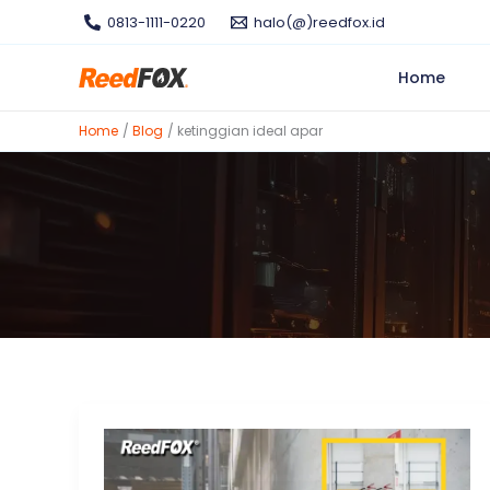
Skip
0813-1111-0220
halo(@)reedfox.id
to
content
Home
Home
Blog
ketinggian ideal apar