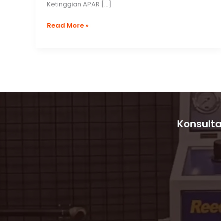
Ketinggian APAR […]
Standar
Read More »
Ketinggian
APAR
untuk
Keselamatan
yang
Lebih
Maksimal
Konsulta