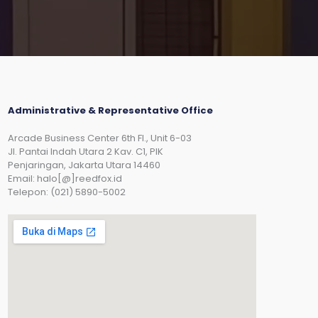
Administrative & Representative Office
Arcade Business Center 6th Fl., Unit 6-03
JI. Pantai Indah Utara 2 Kav. C1, PIK
Penjaringan, Jakarta Utara 14460
Email: halo[@]reedfox.id
Telepon: (021) 5890-5002