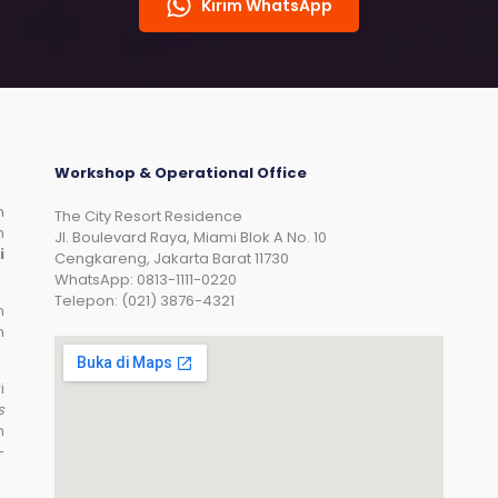
Kirim WhatsApp
Workshop & Operational Office
n
The City Resort Residence
n
Jl. Boulevard Raya, Miami Blok A No. 10
i
Cengkareng, Jakarta Barat 11730
WhatsApp: 0813-1111-0220
Telepon: (021) 3876-4321
n
n
i
s
n
-