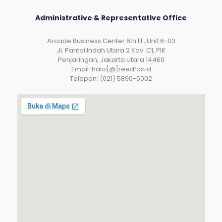
Administrative & Representative Office
Arcade Business Center 6th Fl., Unit 6-03
JI. Pantai Indah Utara 2 Kav. C1, PIK
Penjaringan, Jakarta Utara 14460
Email: halo[@]reedfox.id
Telepon: (021) 5890-5002