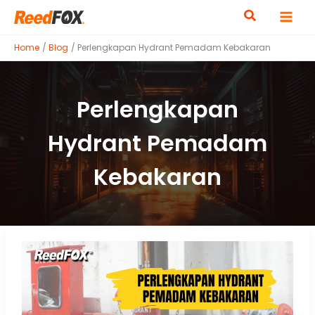
Skip
to
content
Home
Blog
Perlengkapan Hydrant Pemadam Kebakaran
Perlengkapan
Hydrant Pemadam
Kebakaran