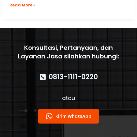
9
Read More »
Komponen
Utama
Perlengkapan
Hydrant
Pemadam
Kebakaran
Konsultasi, Pertanyaan, dan
Layanan Jasa silahkan hubungi:
0813-1111-0220
atau
Kirim WhatsApp