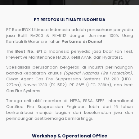
PT REEDFOX ULTIMATE INDONESIA
PT ReedFOX Ultimate Indonesia adalah perusahaan penyedia
jasa Refill FM200 & FK-5112 dengan Jaminan 100% Uang
Kembali & Garansi 5 Tahun
Pertama di Dunia!
The
Best No. #1
di Indonesia penyedia jasa Door Fan Test,
Preventive Maintenance FM200, Refill APAR, dan Hydrotest.
Spesialisasi perusahaan bergerak di industri perlindungan
bahaya kebakaran khusus
(Special Hazards Fire Protection)
,
Clean Agent Gas Fire Suppression Systems: FM-200 (HFC-
227ea), Novec 1230 (FK-5112), RF-36™ (HFC-236fa), dan Inert
Gas Fire Systems.
Tenaga ahli aktif member di: NFPA, FSSA, SFPE. International
Certified Fire Suppression Engineer, lebih dari 16 tahun
berkontribusi menjadi bagian dari keselamatan jiwa dan
perlindungan aset berharga bernilai tinggi.
Workshop & Operational Office