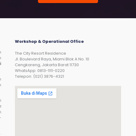
Workshop & Operational Office
n
The City Resort Residence
n
Jl. Boulevard Raya, Miami Blok A No. 10
i
Cengkareng, Jakarta Barat 11730
WhatsApp: 0813-1111-0220
Telepon: (021) 3876-4321
n
n
i
s
n
-
.