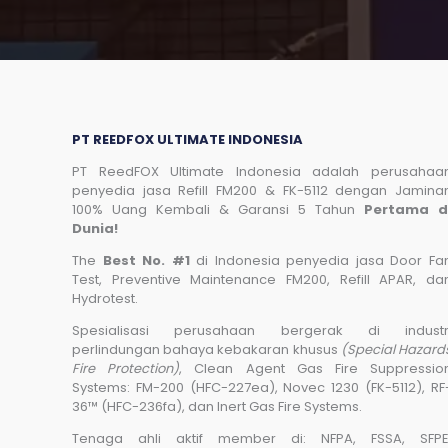
PT REEDFOX ULTIMATE INDONESIA
PT ReedFOX Ultimate Indonesia adalah perusahaa
penyedia jasa Refill FM200 & FK-5112 dengan Jamina
100% Uang Kembali & Garansi 5 Tahun
Pertama d
Dunia!
The
Best No. #1
di Indonesia penyedia jasa Door Fa
Test, Preventive Maintenance FM200, Refill APAR, da
Hydrotest.
Spesialisasi perusahaan bergerak di industr
perlindungan bahaya kebakaran khusus
(Special Hazard
Fire Protection)
, Clean Agent Gas Fire Suppressio
Systems: FM-200 (HFC-227ea), Novec 1230 (FK-5112), RF
36™ (HFC-236fa), dan Inert Gas Fire Systems.
Tenaga ahli aktif member di: NFPA, FSSA, SFPE