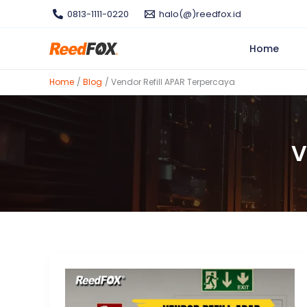
Skip
0813-1111-0220
halo(@)reedfox.id
to
content
Home
Home
Blog
Vendor Refill APAR Terpercaya
V