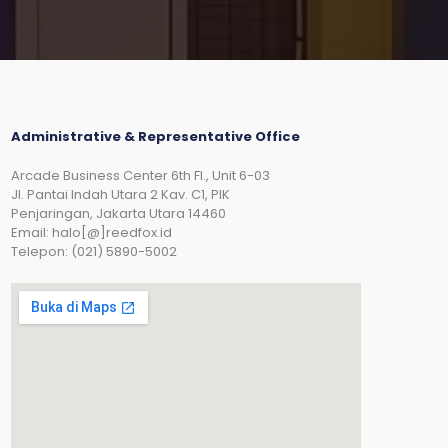
Administrative & Representative Office
Arcade Business Center 6th Fl., Unit 6-03
JI. Pantai Indah Utara 2 Kav. C1, PIK
Penjaringan, Jakarta Utara 14460
Email: halo[@]reedfox.id
Telepon: (021) 5890-5002