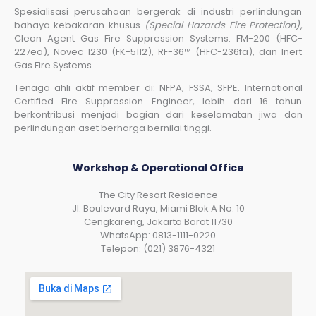
Spesialisasi perusahaan bergerak di industri perlindungan
bahaya kebakaran khusus
(Special Hazards Fire Protection)
,
Clean Agent Gas Fire Suppression Systems: FM-200 (HFC-
227ea), Novec 1230 (FK-5112), RF-36™ (HFC-236fa), dan Inert
Gas Fire Systems.
Tenaga ahli aktif member di: NFPA, FSSA, SFPE. International
Certified Fire Suppression Engineer, lebih dari 16 tahun
berkontribusi menjadi bagian dari keselamatan jiwa dan
perlindungan aset berharga bernilai tinggi.
Workshop & Operational Office
The City Resort Residence
Jl. Boulevard Raya, Miami Blok A No. 10
Cengkareng, Jakarta Barat 11730
WhatsApp: 0813-1111-0220
Telepon: (021) 3876-4321