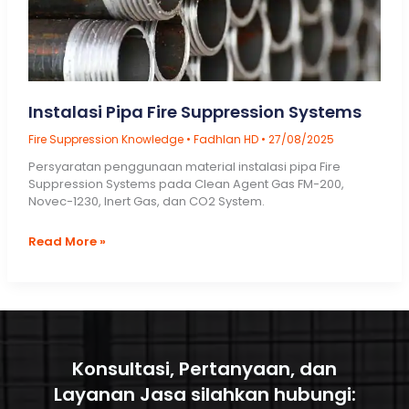
Instalasi Pipa Fire Suppression Systems
Fire Suppression Knowledge
•
Fadhlan HD
•
27/08/2025
Persyaratan penggunaan material instalasi pipa Fire
Suppression Systems pada Clean Agent Gas FM-200,
Novec-1230, Inert Gas, dan CO2 System.
Instalasi
Read More »
Pipa
Fire
Suppression
Systems
Konsultasi, Pertanyaan, dan
Layanan Jasa silahkan hubungi: