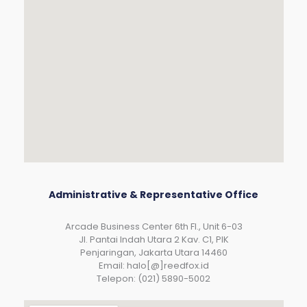
Administrative & Representative Office
Arcade Business Center 6th Fl., Unit 6-03
JI. Pantai Indah Utara 2 Kav. C1, PIK
Penjaringan, Jakarta Utara 14460
Email: halo[@]reedfox.id
Telepon: (021) 5890-5002