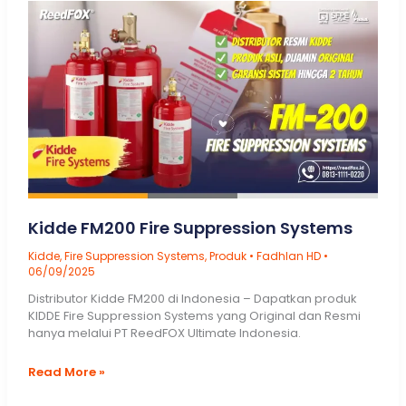
Kidde FM200 Fire Suppression Systems
Kidde
,
Fire Suppression Systems
,
Produk
•
Fadhlan HD
•
06/09/2025
Distributor Kidde FM200 di Indonesia – Dapatkan produk
KIDDE Fire Suppression Systems yang Original dan Resmi
hanya melalui PT ReedFOX Ultimate Indonesia.
Kidde
Read More »
FM200
Fire