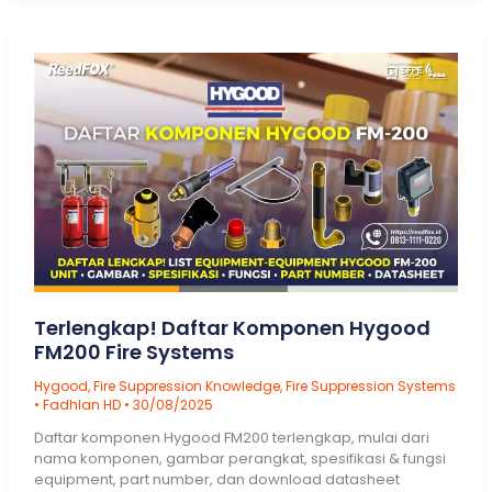
Honeywell
Fire
Alarm
System
Terlengkap! Daftar Komponen Hygood
FM200 Fire Systems
Hygood
,
Fire Suppression Knowledge
,
Fire Suppression Systems
•
Fadhlan HD
•
30/08/2025
Daftar komponen Hygood FM200 terlengkap, mulai dari
nama komponen, gambar perangkat, spesifikasi & fungsi
equipment, part number, dan download datasheet