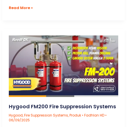
Jasa
Read More »
Hydrotest
(Hydrostatic
Testing)
No.
#1
di
Indonesia
Hygood FM200 Fire Suppression Systems
Hygood
,
Fire Suppression Systems
,
Produk
•
Fadhlan HD
•
06/09/2025