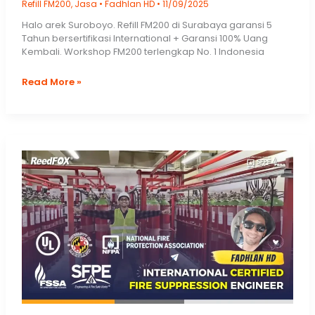
Refill FM200
,
Jasa
•
Fadhlan HD
•
11/09/2025
Halo arek Suroboyo. Refill FM200 di Surabaya garansi 5
Tahun bersertifikasi International + Garansi 100% Uang
Kembali. Workshop FM200 terlengkap No. 1 Indonesia
Refill
Read More »
FM200
di
Surabaya,
Gresik,
Kediri,
Sidoarjo,
Jawa
Timur.
Isi
Ulang
Clean
Agent
Gas
Fire
Suppression
Systems