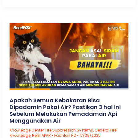
Harga
Hydrotest:
3
Paket
Layanan
Fitur
Penerbitan
Laporan
Pengujian
Hydrostatic
Testing
Apakah Semua Kebakaran Bisa
Dipadamin Pakai Air? Pastikan 3 hal ini
Sebelum Melakukan Pemadaman Api
Menggunakan Air
Knowledge Center
,
Fire Suppression Systems
,
General Fire
Knowledge
,
Refill APAR
•
Fadhlan HD
•
17/09/2025