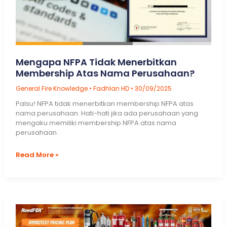
Mengapa NFPA Tidak Menerbitkan
Membership Atas Nama Perusahaan?
General Fire Knowledge
•
Fadhlan HD
•
30/09/2025
Palsu! NFPA tidak menerbitkan membership NFPA atas
nama perusahaan. Hati-hati jika ada perusahaan yang
mengaku memiliki membership NFPA atas nama
perusahaan.
Mengapa
Read More »
NFPA
Tidak
Menerbitkan
Membership
Atas
Nama
Perusahaan?