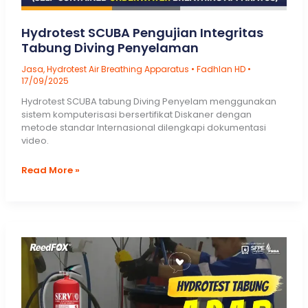
Agent
Gas
Fire
Hydrotest SCUBA Pengujian Integritas
Suppression
Tabung Diving Penyelaman
Systems
Jasa
,
Hydrotest Air Breathing Apparatus
•
Fadhlan HD
•
17/09/2025
Hydrotest SCUBA tabung Diving Penyelam menggunakan
sistem komputerisasi bersertifikat Diskaner dengan
metode standar Internasional dilengkapi dokumentasi
video.
Hydrotest
Read More »
SCUBA
Pengujian
Integritas
Tabung
Diving
Penyelaman