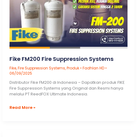
Fike FM200 Fire Suppression Systems
Fike
,
Fire Suppression Systems
,
Produk
•
Fadhlan HD
•
06/09/2025
Distributor Fike FM200 di Indonesia – Dapatkan produk FIKE
Fire Suppression Systems yang Original dan Resmi hanya
melalui PT ReedFOX Ultimate Indonesia.
Fike
Read More »
FM200
Fire
Suppression
Systems