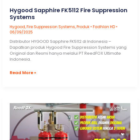
Hygood Sapphire FK5112 Fire Suppression
Systems
Hygood
,
Fire Suppression Systems
,
Produk
•
Fadhlan HD
•
06/09/2025
Distributor HYGOOD Sapphire FK5112 di Indonesia –
Dapatkan produk Hygood Fire Suppression Systems yang
Original dan Resmi hanya melalui PT ReedFOX Ultimate
Indonesia.
Hygood
Read More »
Sapphire
FK5112
Fire
Suppression
Systems