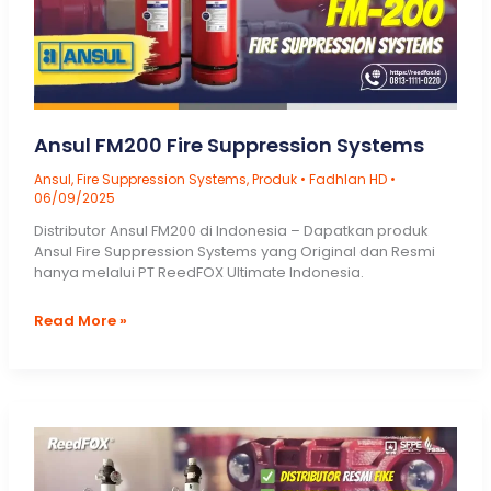
Ansul FM200 Fire Suppression Systems
Ansul
,
Fire Suppression Systems
,
Produk
•
Fadhlan HD
•
06/09/2025
Distributor Ansul FM200 di Indonesia – Dapatkan produk
Ansul Fire Suppression Systems yang Original dan Resmi
hanya melalui PT ReedFOX Ultimate Indonesia.
Ansul
Read More »
FM200
Fire
Suppression
Systems