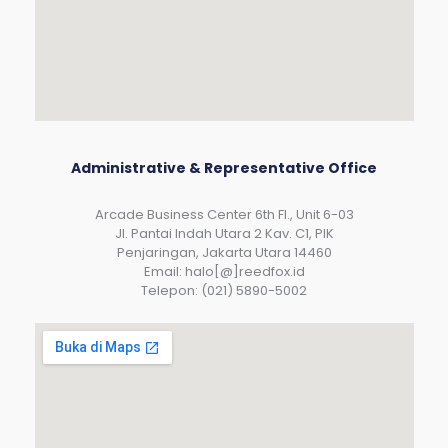
Administrative & Representative Office
Arcade Business Center 6th Fl., Unit 6-03
JI. Pantai Indah Utara 2 Kav. C1, PIK
Penjaringan, Jakarta Utara 14460
Email: halo[@]reedfox.id
Telepon: (021) 5890-5002