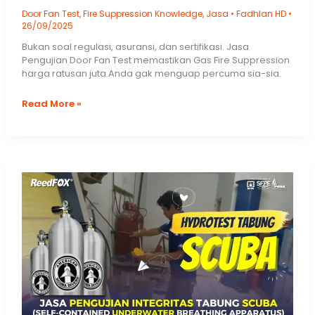
Door Fan Test
,
Fire Suppression Knowledge
,
Jasa
•
Fadhlan HD
•
26/09/2025
Bukan soal regulasi, asuransi, dan sertifikasi. Jasa
Pengujian Door Fan Test memastikan Gas Fire Suppression
harga ratusan juta Anda gak menguap percuma sia-sia.
5
Read More »
Tujuan
Door
Fan
Test
–
Pengujian
Blower
Door
Room
Integrity
Testing
untuk
Efektivitas
FM200
Clean