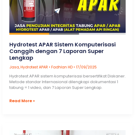
Hydrotest APAR Sistem Komputerisasi
Canggih dengan 7 Laporan Super
Lengkap
Jasa
,
Hydrotest APAR
•
Fadhlan HD
•
17/09/2025
Hydrotest APAR sistem komputerisasi bersertifikat Diskaner.
Metode standar Internasional dilengkapi dokumentasi 1
tabung = 1 video, dan 7 Laporan Super Lengkap.
Hydrotest
Read More »
APAR
Sistem
Komputerisasi
Canggih
dengan
7