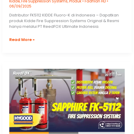
Kidde
,
Fire Suppression Systems
,
Produk
•
Fadhlan HD
•
06/09/2025
Distributor FK5112 KIDDE Fluoro-K di Indonesia – Dapatkan
produk Kidde Fire Suppression Systems Original & Resmi
hanya melalui PT ReedFOX Ultimate Indonesia.
FK5112
Read More »
Kidde
Fluoro-
K
Fire
Suppression
Systems