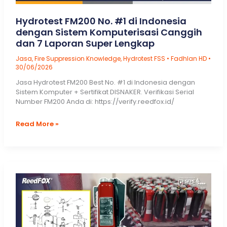
Hydrotest FM200 No. #1 di Indonesia
dengan Sistem Komputerisasi Canggih
dan 7 Laporan Super Lengkap
Jasa
,
Fire Suppression Knowledge
,
Hydrotest FSS
•
Fadhlan HD
•
30/06/2026
Jasa Hydrotest FM200 Best No. #1 di Indonesia dengan
Sistem Komputer + Sertifikat DISNAKER. Verifikasi Serial
Number FM200 Anda di: https://verify.reedfox.id/
Hydrotest
Read More »
FM200
No.
#1
di
Indonesia
dengan
Sistem
Komputerisasi
Canggih
dan