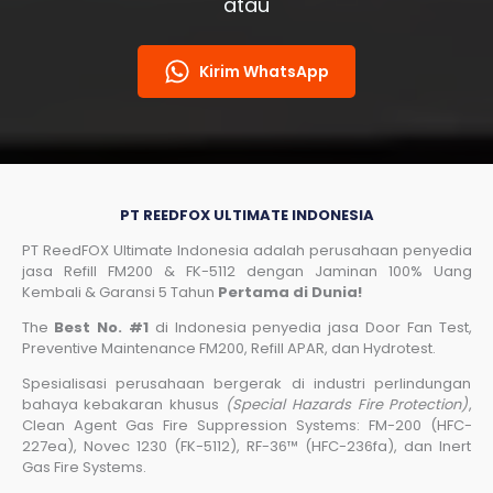
atau
Kirim WhatsApp
PT REEDFOX ULTIMATE INDONESIA
PT ReedFOX Ultimate Indonesia adalah perusahaan penyedia
jasa Refill FM200 & FK-5112 dengan Jaminan 100% Uang
Kembali & Garansi 5 Tahun
Pertama di Dunia!
The
Best No. #1
di Indonesia penyedia jasa Door Fan Test,
Preventive Maintenance FM200, Refill APAR, dan Hydrotest.
Spesialisasi perusahaan bergerak di industri perlindungan
bahaya kebakaran khusus
(Special Hazards Fire Protection)
,
Clean Agent Gas Fire Suppression Systems: FM-200 (HFC-
227ea), Novec 1230 (FK-5112), RF-36™ (HFC-236fa), dan Inert
Gas Fire Systems.