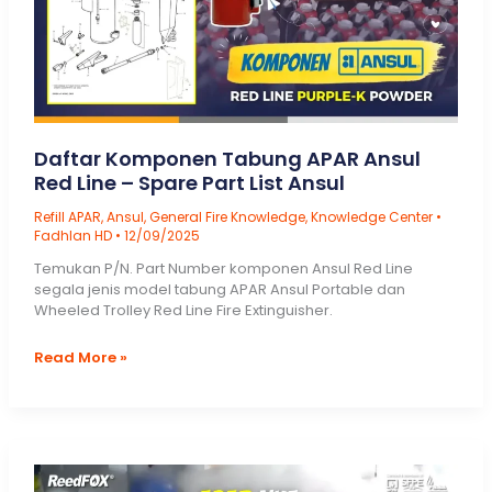
7
Laporan
Super
Lengkap
Daftar Komponen Tabung APAR Ansul
Red Line – Spare Part List Ansul
Refill APAR
,
Ansul
,
General Fire Knowledge
,
Knowledge Center
•
Fadhlan HD
•
12/09/2025
Temukan P/N. Part Number komponen Ansul Red Line
segala jenis model tabung APAR Ansul Portable dan
Wheeled Trolley Red Line Fire Extinguisher.
Daftar
Read More »
Komponen
Tabung
APAR
Ansul
Red
Line