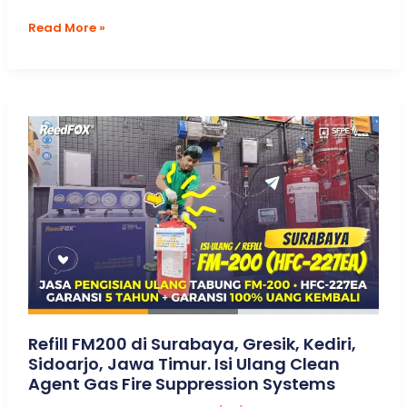
Panduan
Read More »
Lengkap!
Aktivitas
Kegiatan
Preventive
Maintenance
FM200
&
Novec
1230
Fire
Suppression
Systems
Mengacu
NFPA
2001
edisi
2025
Refill FM200 di Surabaya, Gresik, Kediri,
Sidoarjo, Jawa Timur. Isi Ulang Clean
Agent Gas Fire Suppression Systems