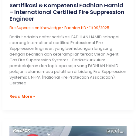
Sertifikasi & Kompetensi Fadhlan Hamid
– International Certified Fire Suppression
Engineer
Fire Suppression Knowledge
•
Fadhlan HD
•
11/09/2025
Berikut adalah daftar sertifikasi FADHLAN HAMID sebagai
seorang International certified Professional Fire
Suppression Engineer, yang berhubungan langsung
dengan keahlian dan keterampilan terkait Clean Agent
Gas Fire Suppression Systems: . Berikut kurikulum
pembelajaran dan topik apa saja yang FADHLAN HAMID
pelajari selama masa pelatihan di bidang Fire Suppression
Systems: 1. NFPA (National Fire Protection Association):
Certified
Sertifikasi
Read More »
&
Kompetensi
Fadhlan
Hamid
–
International