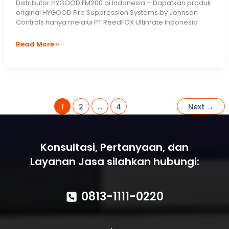
Distributor HYGOOD FM200 di Indonesia – Dapatkan produk
original HYGOOD Fire Suppression Systems by Johnson
Controls hanya melalui PT ReedFOX Ultimate Indonesia
Hygood
Read More »
FM200
Fire
Suppression
Systems
1
2
…
4
Next
→
Konsultasi, Pertanyaan, dan
Layanan Jasa silahkan hubungi:
0813-1111-0220