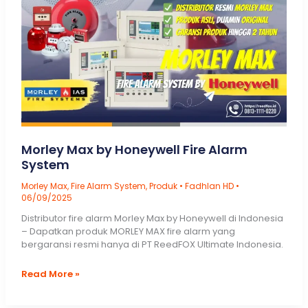
Certified
Fire
Suppression
Engineer
Morley Max by Honeywell Fire Alarm
System
Morley Max
,
Fire Alarm System
,
Produk
•
Fadhlan HD
•
06/09/2025
Distributor fire alarm Morley Max by Honeywell di Indonesia
– Dapatkan produk MORLEY MAX fire alarm yang
bergaransi resmi hanya di PT ReedFOX Ultimate Indonesia.
Morley
Read More »
Max
by