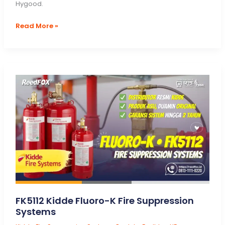
Hygood.
Terlengkap!
Read More »
Daftar
Komponen
Hygood
FM200
Fire
Systems
FK5112 Kidde Fluoro-K Fire Suppression
Systems