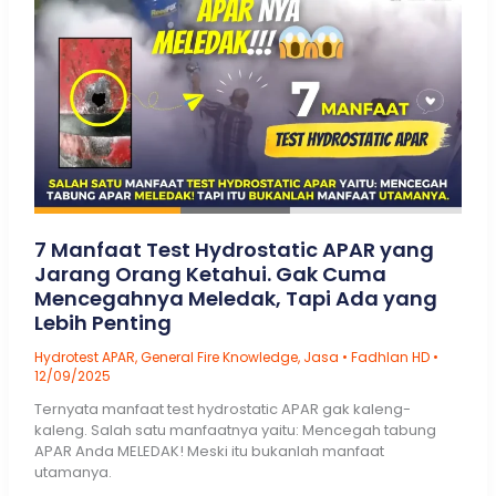
–
Spare
Part
List
Ansul
7 Manfaat Test Hydrostatic APAR yang
Jarang Orang Ketahui. Gak Cuma
Mencegahnya Meledak, Tapi Ada yang
Lebih Penting
Hydrotest APAR
,
General Fire Knowledge
,
Jasa
•
Fadhlan HD
•
12/09/2025
Ternyata manfaat test hydrostatic APAR gak kaleng-
kaleng. Salah satu manfaatnya yaitu: Mencegah tabung
APAR Anda MELEDAK! Meski itu bukanlah manfaat
utamanya.