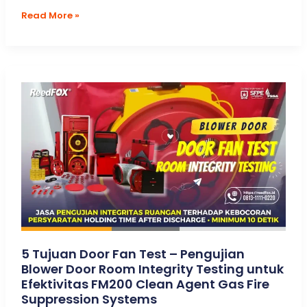
7
Read More »
Manfaat
Test
Hydrostatic
APAR
yang
Jarang
Orang
Ketahui.
Gak
Cuma
Mencegahnya
Meledak,
Tapi
Ada
yang
Lebih
Penting
5 Tujuan Door Fan Test – Pengujian
Blower Door Room Integrity Testing untuk
Efektivitas FM200 Clean Agent Gas Fire
Suppression Systems