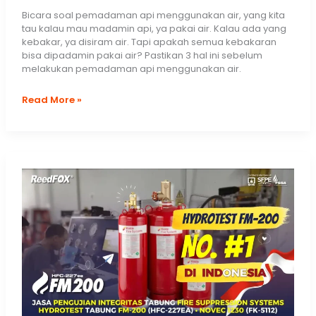
Bicara soal pemadaman api menggunakan air, yang kita
tau kalau mau madamin api, ya pakai air. Kalau ada yang
kebakar, ya disiram air. Tapi apakah semua kebakaran
bisa dipadamin pakai air? Pastikan 3 hal ini sebelum
melakukan pemadaman api menggunakan air.
Apakah
Read More »
Semua
Kebakaran
Bisa
Dipadamin
Pakai
Air?
Pastikan
3
hal
ini
Sebelum
Melakukan
Pemadaman
Api
Menggunakan
Air