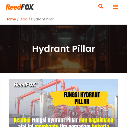
Skip
to
content
Home
Blog
Hydrant Pillar
Hydrant Pillar