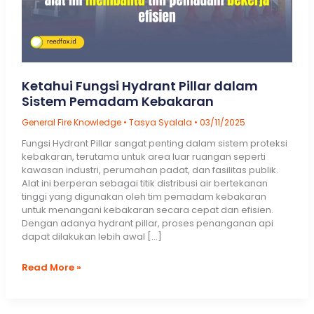
Ketahui Fungsi Hydrant Pillar dalam
Sistem Pemadam Kebakaran
General Fire Knowledge
•
Tasya Syalala
•
03/11/2025
Fungsi Hydrant Pillar sangat penting dalam sistem proteksi
kebakaran, terutama untuk area luar ruangan seperti
kawasan industri, perumahan padat, dan fasilitas publik.
Alat ini berperan sebagai titik distribusi air bertekanan
tinggi yang digunakan oleh tim pemadam kebakaran
untuk menangani kebakaran secara cepat dan efisien.
Dengan adanya hydrant pillar, proses penanganan api
dapat dilakukan lebih awal […]
Ketahui
Read More »
Fungsi
Hydrant
Pillar