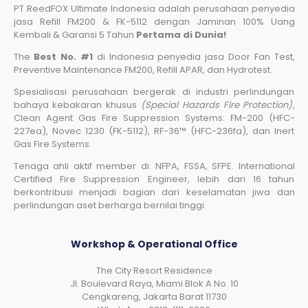
PT ReedFOX Ultimate Indonesia adalah perusahaan penyedia
jasa Refill FM200 & FK-5112 dengan Jaminan 100% Uang
Kembali & Garansi 5 Tahun
Pertama di Dunia!
The
Best No. #1
di Indonesia penyedia jasa Door Fan Test,
Preventive Maintenance FM200, Refill APAR, dan Hydrotest.
Spesialisasi perusahaan bergerak di industri perlindungan
bahaya kebakaran khusus
(Special Hazards Fire Protection)
,
Clean Agent Gas Fire Suppression Systems: FM-200 (HFC-
227ea), Novec 1230 (FK-5112), RF-36™ (HFC-236fa), dan Inert
Gas Fire Systems.
Tenaga ahli aktif member di: NFPA, FSSA, SFPE. International
Certified Fire Suppression Engineer, lebih dari 16 tahun
berkontribusi menjadi bagian dari keselamatan jiwa dan
perlindungan aset berharga bernilai tinggi.
Workshop & Operational Office
The City Resort Residence
Jl. Boulevard Raya, Miami Blok A No. 10
Cengkareng, Jakarta Barat 11730