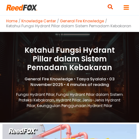
Skip
to
content
Home
Knowledge Center
General Fire Knowledge
Ketahui Fungsi Hydrant Pillar dalam Sistem Pemadam Kebakaran
Ketahui Fungsi Hydrant
Pillar dalam Sistem
Pemadam Kebakaran
General Fire Knowledge
•
Tasya Syalala
•
03
November 2025
•
4 minutes of reading
Fungsi Hydrant Pillar
,
Fungsi Hydrant Pillar dalam Sistem
Proteksi Kebakaran
,
Hydrant Pillar
,
Jenis-Jenis Hydrant
Pillar
,
Keunggulan Penggunaan Hydrant Pillar