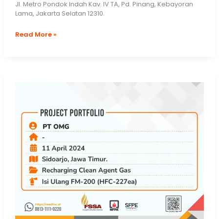
Jl. Metro Pondok Indah Kav. IV TA, Pd. Pinang, Kebayoran
Lama, Jakarta Selatan 12310.
Pengisian
Read More »
Ulang
Novec
1230
milik
Hotel
Jakarta
Intercontinental