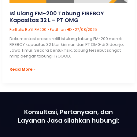
Isi Ulang FM-200 Tabung FIREBOY
Kapasitas 32 L – PT OMG
Portfolio Refill FM200
•
Fadhlan HD
•
27/08/2025
Dokumentasi proses refill isi ulang tabung FM-200 merek
FIREBOY kapasitas 32 Liter kiriman dari PT OMG di Sidoarjo,
Jawa Timur. Secara bentuk fisik, tabung tersebut sangat
mirip dengan tabung HYGOOD.
Isi
Read More »
Ulang
FM-
200
Tabung
FIREBOY
Kapasitas
32
Konsultasi, Pertanyaan, dan
L
Layanan Jasa silahkan hubungi:
–
PT
OMG