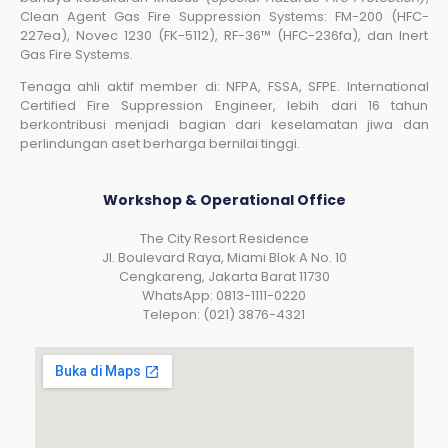
Clean Agent Gas Fire Suppression Systems: FM-200 (HFC-
227ea), Novec 1230 (FK-5112), RF-36™ (HFC-236fa), dan Inert
Gas Fire Systems.
Tenaga ahli aktif member di: NFPA, FSSA, SFPE. International
Certified Fire Suppression Engineer, lebih dari 16 tahun
berkontribusi menjadi bagian dari keselamatan jiwa dan
perlindungan aset berharga bernilai tinggi.
Workshop & Operational Office
The City Resort Residence
Jl. Boulevard Raya, Miami Blok A No. 10
Cengkareng, Jakarta Barat 11730
WhatsApp: 0813-1111-0220
Telepon: (021) 3876-4321