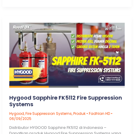
Komponen
Hygood
FM200
Fire
Systems
Hygood Sapphire FK5112 Fire Suppression
Systems
Hygood
,
Fire Suppression Systems
,
Produk
•
Fadhlan HD
•
06/09/2025
Distributor HYGOOD Sapphire FK5112 di Indonesia –
Dapatkan produk Hygood Fire Suppression Systems yang