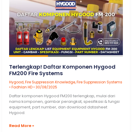
&
Novec
1230
Fire
Suppression
Systems
Mengacu
NFPA
2001
edisi
2025
Terlengkap! Daftar Komponen Hygood
FM200 Fire Systems
Hygood
,
Fire Suppression Knowledge
,
Fire Suppression Systems
•
Fadhlan HD
•
30/08/2025
Daftar komponen Hygood FM200 terlengkap, mulai dari
nama komponen, gambar perangkat, spesifikasi & fungsi
equipment, part number, dan download datasheet
Hygood.
Terlengkap!
Read More »
Daftar