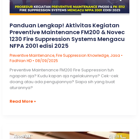
Panduan Lengkap! Aktivitas Kegiatan
Preventive Maintenance FM200 & Novec
1230 Fire Suppression Systems Mengacu
NFPA 2001 edisi 2025
Preventive Maintenance
,
Fire Suppression Knowledge
,
Jasa
•
Fadhlan HD
•
08/09/2025
Preventive Maintenance FM200 Fire Suppression tuh
ngapain aja? Kudu kapan aja ngelakuinnya? Cek-cek
doang atau ada pengujiannya? Siapa sih yang buat
aturannya?
Panduan
Read More »
Lengkap!
Aktivitas
Kegiatan
Preventive
Maintenance
FM200