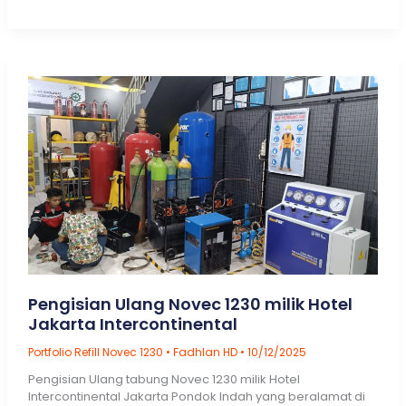
Tabung
HYGOOD
FM200:
Harga
Hygood
147
L
Pengisian Ulang Novec 1230 milik Hotel
Jakarta Intercontinental
Portfolio Refill Novec 1230
•
Fadhlan HD
•
10/12/2025
Pengisian Ulang tabung Novec 1230 milik Hotel
Intercontinental Jakarta Pondok Indah yang beralamat di