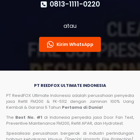
0813-1111-0220
atau
Kirim WhatsApp
PT REEDFOX ULTIMATE INDONESIA
PT ReedFOX Ultimate Indonesia adalah perusahaan penyedia
jasa Refill FM200 & FK-5112 dengan Jaminan 100% Uang
Kembali & Garansi 5 Tahun
Pertama di Dunia!
The
Best No. #1
di Indonesia penyedia jasa Door Fan Test,
Preventive Maintenance FM200, Refill APAR, dan Hydrotest.
Spesialisasi perusahaan bergerak di industri perlindungan
bahaya kebakaran khusus
(Special Hazards Fire Protection)
,