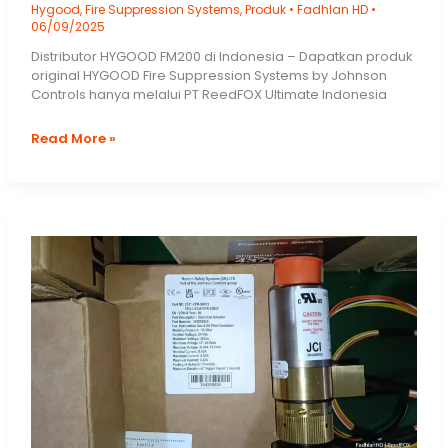
Hygood
,
Fire Suppression Systems
,
Produk
•
Fadhlan HD
•
06/09/2025
Distributor HYGOOD FM200 di Indonesia – Dapatkan produk
original HYGOOD Fire Suppression Systems by Johnson
Controls hanya melalui PT ReedFOX Ultimate Indonesia
Hygood
Read More »
FM200
Fire
Suppression
Systems