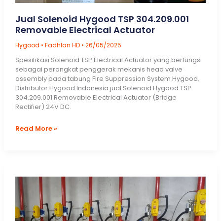
Jual Solenoid Hygood TSP 304.209.001
Removable Electrical Actuator
Hygood
•
Fadhlan HD
•
26/05/2025
Spesifikasi Solenoid TSP Electrical Actuator yang berfungsi
sebagai perangkat penggerak mekanis head valve
assembly pada tabung Fire Suppression System Hygood.
Distributor Hygood Indonesia jual Solenoid Hygood TSP
304.209.001 Removable Electrical Actuator (Bridge
Rectifier) 24V DC.
Jual
Read More »
Solenoid
Hygood
TSP
304.209.001
Removable
Electrical
Actuator