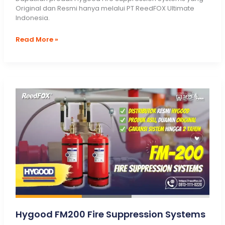
Original dan Resmi hanya melalui PT ReedFOX Ultimate
Indonesia.
Hygood
Read More »
Sapphire
FK5112
Fire
Suppression
Systems
Hygood FM200 Fire Suppression Systems