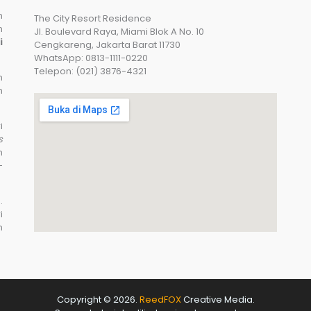
n
The City Resort Residence
n
Jl. Boulevard Raya, Miami Blok A No. 10
i
Cengkareng, Jakarta Barat 11730
WhatsApp: 0813-1111-0220
Telepon: (021) 3876-4321
n
n
i
s
n
-
.
i
n
Copyright © 2026.
ReedFOX
Creative Media.