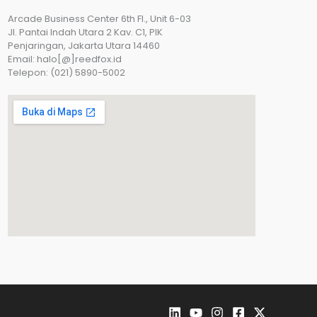
Arcade Business Center 6th Fl., Unit 6-03
JI. Pantai Indah Utara 2 Kav. C1, PIK
Penjaringan, Jakarta Utara 14460
Email: halo[@]reedfox.id
Telepon: (021) 5890-5002