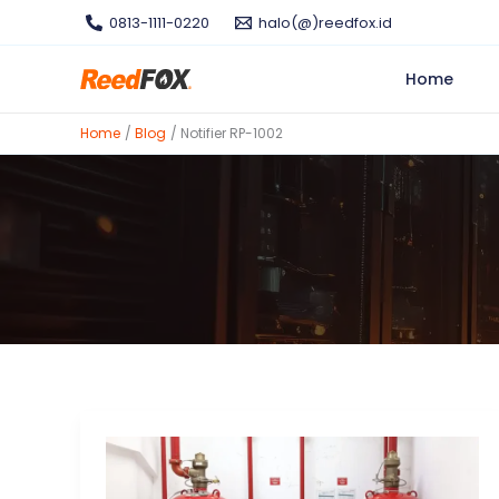
Skip
0813-1111-0220
halo(@)reedfox.id
to
content
Home
Home
Blog
Notifier RP-1002