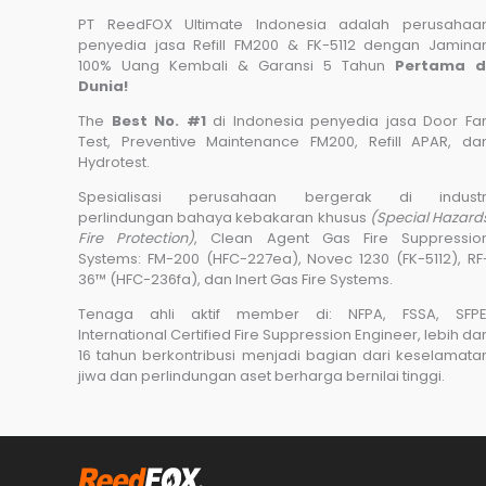
PT ReedFOX Ultimate Indonesia adalah perusahaa
penyedia jasa Refill FM200 & FK-5112 dengan Jamina
100% Uang Kembali & Garansi 5 Tahun
Pertama d
Dunia!
The
Best No. #1
di Indonesia penyedia jasa Door Fa
Test, Preventive Maintenance FM200, Refill APAR, da
Hydrotest.
Spesialisasi perusahaan bergerak di industr
perlindungan bahaya kebakaran khusus
(Special Hazard
Fire Protection)
, Clean Agent Gas Fire Suppressio
Systems: FM-200 (HFC-227ea), Novec 1230 (FK-5112), RF
36™ (HFC-236fa), dan Inert Gas Fire Systems.
Tenaga ahli aktif member di: NFPA, FSSA, SFPE
International Certified Fire Suppression Engineer, lebih dar
16 tahun berkontribusi menjadi bagian dari keselamata
jiwa dan perlindungan aset berharga bernilai tinggi.