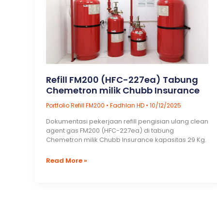
Refill FM200 (HFC-227ea) Tabung
Chemetron milik Chubb Insurance
Portfolio Refill FM200
•
Fadhlan HD
•
10/12/2025
Dokumentasi pekerjaan refill pengisian ulang clean
agent gas FM200 (HFC-227ea) di tabung
Chemetron milik Chubb Insurance kapasitas 29 Kg.
Refill
Read More »
FM200
(HFC-
227ea)
Tabung
Chemetron
milik