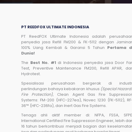
PT REEDFOX ULTIMATE INDONESIA
PT ReedFOX Ultimate Indonesia adalah perusahaa
penyedia jasa Refill FM200 & FK-5112 dengan Jamina
100% Uang Kembali & Garansi 5 Tahun
Pertama d
Dunia!
The
Best No. #1
di Indonesia penyedia jasa Door Fa
Test, Preventive Maintenance FM200, Refill APAR, da
Hydrotest.
Spesialisasi perusahaan bergerak di industr
perlindungan bahaya kebakaran khusus
(Special Hazard
Fire Protection)
, Clean Agent Gas Fire Suppressio
Systems: FM-200 (HFC-227ea), Novec 1230 (FK-5112), RF
36™ (HFC-236fa), dan Inert Gas Fire Systems.
Tenaga ahli aktif member di: NFPA, FSSA, SFPE
International Certified Fire Suppression Engineer, lebih dar
16 tahun berkontribusi menjadi bagian dari keselamata
jiwa dan perlindungan aset berharga bernilai tinggi.