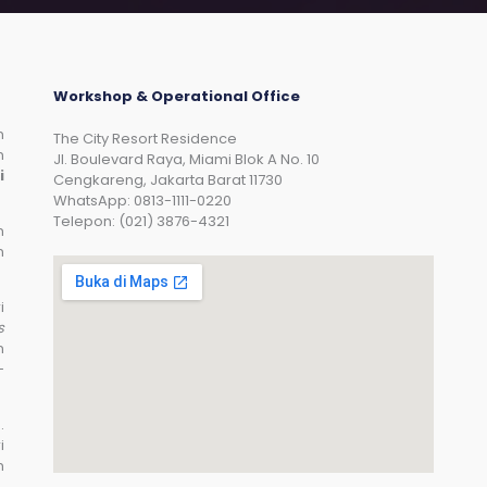
Workshop & Operational Office
n
The City Resort Residence
n
Jl. Boulevard Raya, Miami Blok A No. 10
i
Cengkareng, Jakarta Barat 11730
WhatsApp: 0813-1111-0220
Telepon: (021) 3876-4321
n
n
i
s
n
-
.
i
n