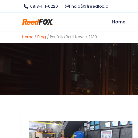
Skip
0813-1111-0220
halo(@)reedfox.id
to
content
Home
Home
Blog
Portfolio Refill Novec-1230