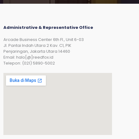
Administrative & Representative Office
Arcade Business Center 6th Fl., Unit 6-03
JI. Pantai Indah Utara 2 Kav. C1, PIK
Penjaringan, Jakarta Utara 14460
Email: halo[@]reedfox.id
Telepon: (021) 5890-5002