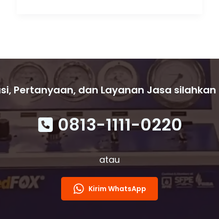
Novec-
1230
Kidde
350
Lbs
–
Indocement
Citereup
si, Pertanyaan, dan Layanan Jasa silahkan
0813-1111-0220
atau
Kirim WhatsApp