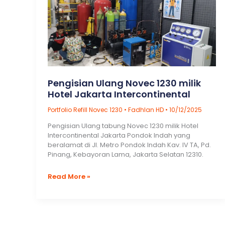
Pengisian Ulang Novec 1230 milik
Hotel Jakarta Intercontinental
Portfolio Refill Novec 1230
•
Fadhlan HD
•
10/12/2025
Pengisian Ulang tabung Novec 1230 milik Hotel
Intercontinental Jakarta Pondok Indah yang
beralamat di Jl. Metro Pondok Indah Kav. IV TA, Pd.
Pinang, Kebayoran Lama, Jakarta Selatan 12310.
Pengisian
Read More »
Ulang
Novec
1230
milik
Hotel