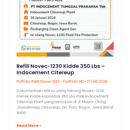
Refill Novec-1230 Kidde 350 Lbs –
Indocement Citereup
Portfolio Refill Novec 1230
•
Fadhlan HD
•
27/08/2025
Dokumentasi refill isi ulang tabung Novec-1230
merek Kidde kapasitas 350 Lbs milik Indocement
Citereup Plant yang berlokasi di Jl. Mayor Oking
Jayaatmaja, Citeureup, Gn. Putri, Bogor, Jawa Barat
16810.
Refill
Read More »