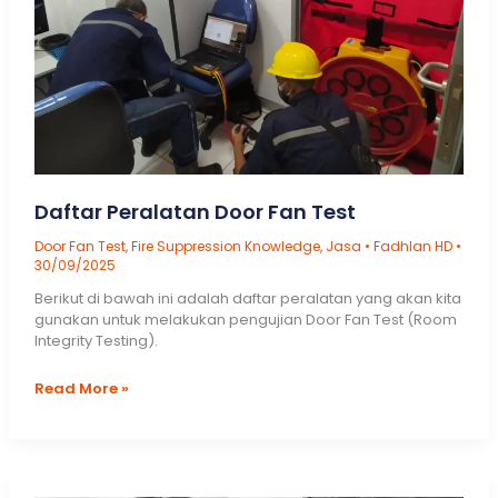
Daftar Peralatan Door Fan Test
Door Fan Test
,
Fire Suppression Knowledge
,
Jasa
•
Fadhlan HD
•
30/09/2025
Berikut di bawah ini adalah daftar peralatan yang akan kita
gunakan untuk melakukan pengujian Door Fan Test (Room
Integrity Testing).
Daftar
Read More »
Peralatan
Door
Fan
Test