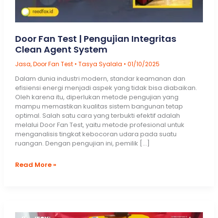
Door Fan Test | Pengujian Integritas
Clean Agent System
Jasa
,
Door Fan Test
•
Tasya Syalala
•
01/10/2025
Dalam dunia industri modern, standar keamanan dan
efisiensi energi menjadi aspek yang tidak bisa diabaikan.
Oleh karena itu, diperlukan metode pengujian yang
mampu memastikan kualitas sistem bangunan tetap
optimal. Salah satu cara yang terbukti efektif adalah
melalui Door Fan Test, yaitu metode profesional untuk
menganalisis tingkat kebocoran udara pada suatu
ruangan. Dengan pengujian ini, pemilik […]
Door
Read More »
Fan
Test
|
Pengujian
Integritas