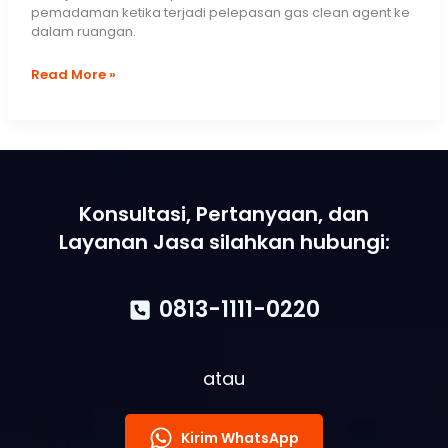
pemadaman ketika terjadi pelepasan gas clean agent ke
dalam ruangan.
Prosedur
Read More »
Door
Fan
Test
–
Uji
Inspeksi
Room
Konsultasi, Pertanyaan, dan
Integrity
Layanan Jasa silahkan hubungi:
Testing
0813-1111-0220
atau
Kirim WhatsApp