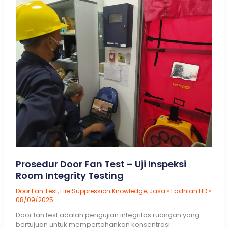
Prosedur Door Fan Test – Uji Inspeksi
Room Integrity Testing
Door Fan Test
,
Fire Suppression Knowledge
,
Jasa
•
Fadhlan HD
•
08/09/2025
Door fan test adalah pengujian integritas ruangan yang
bertujuan untuk mempertahankan konsentrasi