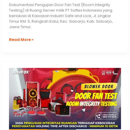
Dokumentasi Pengujian Door Fan Test (Room Integrity
Testing) di Ruang Server milik PT Softex Indonesia yang
berlokasi di Kawasan Industri Safe and Lock, Jl. Lingkar
Timur KM. 5, Rangkah Kidul, Kec. Sidoarjo, Kab. Sidoarjo,
Jawa Timur.
Door
Read More »
Fan
Test
–
PT
Softex
Indonesia