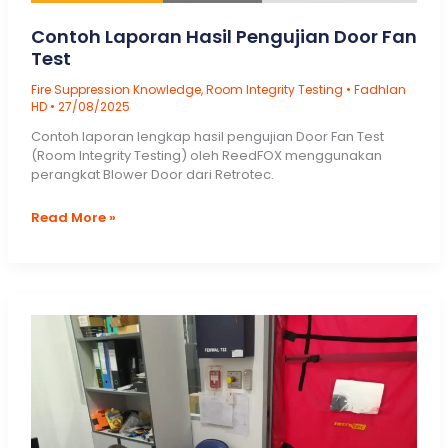
Contoh Laporan Hasil Pengujian Door Fan
Test
Fire Suppression Knowledge
,
Room Integrity Testing
•
Fadhlan
HD
•
27/08/2025
Contoh laporan lengkap hasil pengujian Door Fan Test
(Room Integrity Testing) oleh ReedFOX menggunakan
perangkat Blower Door dari Retrotec.
Contoh
Read More »
Laporan
Hasil
Pengujian
Door
Fan
Test