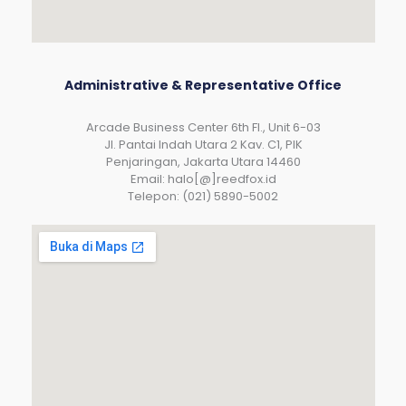
Administrative & Representative Office
Arcade Business Center 6th Fl., Unit 6-03
JI. Pantai Indah Utara 2 Kav. C1, PIK
Penjaringan, Jakarta Utara 14460
Email: halo[@]reedfox.id
Telepon: (021) 5890-5002