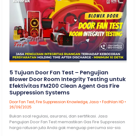
Clean
Agent
System
5 Tujuan Door Fan Test – Pengujian
Blower Door Room Integrity Testing untuk
Efektivitas FM200 Clean Agent Gas Fire
Suppression Systems
Door Fan Test
,
Fire Suppression Knowledge
,
Jasa
•
Fadhlan HD
•
26/09/2025
Bukan soal regulasi, asuransi, dan sertifikasi. Jasa
Pengujian Door Fan Test memastikan Gas Fire Suppression
harga ratusan juta Anda gak menguap percuma sia-sia.