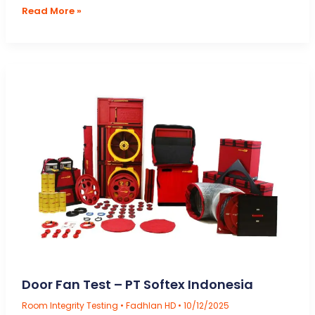
5
Read More »
Tujuan
Door
Fan
Test
–
Pengujian
Blower
Door
Room
Integrity
Testing
untuk
Efektivitas
FM200
Clean
Agent
Gas
Fire
Suppression
Systems
Door Fan Test – PT Softex Indonesia
Room Integrity Testing
•
Fadhlan HD
•
10/12/2025