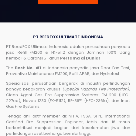
PT REEDFOX ULTIMATE INDONESIA
PT ReedFOX Ultimate Indonesia adalah perusahaan penyedia
jasa Refill FM200 & FK-5112 dengan Jaminan 100% Uang
Kembali & Garansi 5 Tahun
Pertama di Dunia!
The
Best No. #1
di Indonesia penyedia jasa Door Fan Test,
Preventive Maintenance FM200, Refill APAR, dan Hydrotest.
Spesialisasi perusahaan bergerak di industri perlindungan
bahaya kebakaran khusus
(Special Hazards Fire Protection)
,
Clean Agent Gas Fire Suppression Systems: FM-200 (HFC-
227ea), Novec 1230 (FK-5112), RF-36™ (HFC-236fa), dan Inert
Gas Fire Systems.
Tenaga ahli aktif member di: NFPA, FSSA, SFPE. International
Certified Fire Suppression Engineer, lebih dari 16 tahun
berkontribusi menjadi bagian dari keselamatan jiwa dan
perlindungan aset berharga bernilai tinggi.