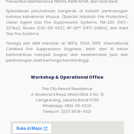
Preventive Maintenance FM200, Refill APAR, dan Hydrotest.
Spesialisasi perusahaan bergerak di industri perlindungan
bahaya kebakaran khusus
(Special Hazards Fire Protection)
,
Clean Agent Gas Fire Suppression Systems: FM-200 (HFC-
227ea), Novec 1230 (FK-5112), RF-36™ (HFC-236fa), dan Inert
Gas Fire Systems.
Tenaga ahli aktif member di: NFPA, FSSA, SFPE. International
Certified Fire Suppression Engineer, lebih dari 16 tahun
berkontribusi menjadi bagian dari keselamatan jiwa dan
perlindungan aset berharga bernilai tinggi.
Workshop & Operational Office
The City Resort Residence
Jl. Boulevard Raya, Miami Blok A No. 10
Cengkareng, Jakarta Barat 11730
WhatsApp: 0813-1111-0220
Telepon: (021) 3876-4321