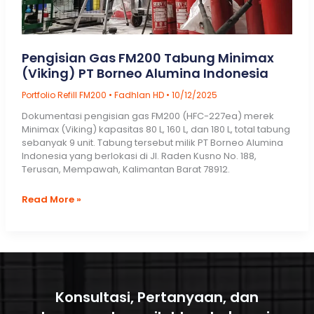
Pengisian Gas FM200 Tabung Minimax
(Viking) PT Borneo Alumina Indonesia
Portfolio Refill FM200
•
Fadhlan HD
•
10/12/2025
Dokumentasi pengisian gas FM200 (HFC-227ea) merek
Minimax (Viking) kapasitas 80 L, 160 L, dan 180 L, total tabung
sebanyak 9 unit. Tabung tersebut milik PT Borneo Alumina
Indonesia yang berlokasi di Jl. Raden Kusno No. 188,
Terusan, Mempawah, Kalimantan Barat 78912.
Pengisian
Read More »
Gas
FM200
Tabung
Minimax
(Viking)
PT
Borneo
Konsultasi, Pertanyaan, dan
Alumina