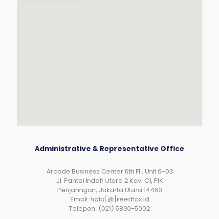
Administrative & Representative Office
Arcade Business Center 6th Fl., Unit 6-03
JI. Pantai Indah Utara 2 Kav. C1, PIK
Penjaringan, Jakarta Utara 14460
Email: halo[@]reedfox.id
Telepon: (021) 5890-5002