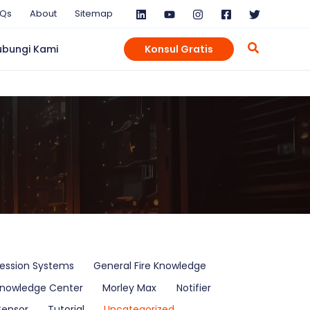
AQs
About
Sitemap
ubungi Kami
Konsul Gratis
ression Systems
General Fire Knowledge
nowledge Center
Morley Max
Notifier
Sensor
Tutorial
Uncategorized