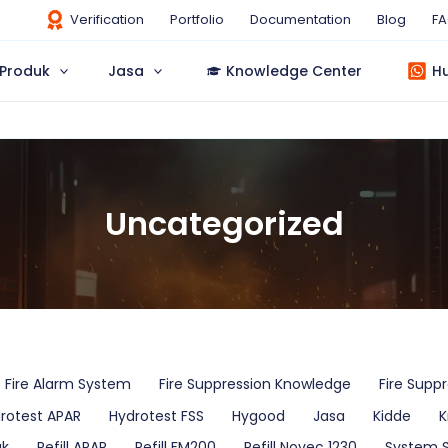
Verification
Portfolio
Documentation
Blog
F
Produk
Jasa
Knowledge Center
H
Uncategorized
Fire Alarm System
Fire Suppression Knowledge
Fire Supp
rotest APAR
Hydrotest FSS
Hygood
Jasa
Kidde
K
uk
Refill APAR
Refill FM200
Refill Novec 1230
System 