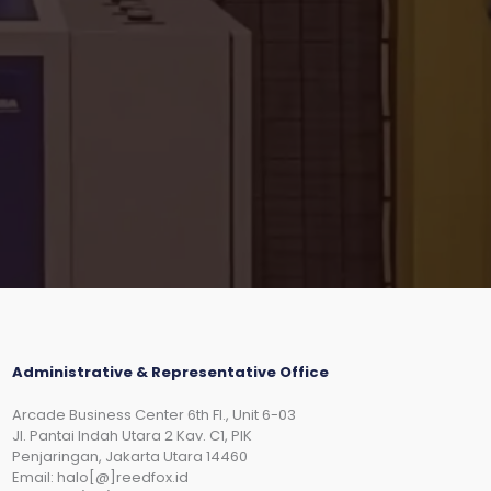
Administrative & Representative Office
Arcade Business Center 6th Fl., Unit 6-03
JI. Pantai Indah Utara 2 Kav. C1, PIK
Penjaringan, Jakarta Utara 14460
Email: halo[@]reedfox.id