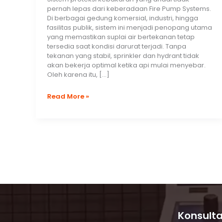
pernah lepas dari keberadaan Fire Pump Systems.
Di berbagai gedung komersial, industri, hingga
fasilitas publik, sistem ini menjadi penopang utama
yang memastikan suplai air bertekanan tetap
tersedia saat kondisi darurat terjadi. Tanpa
tekanan yang stabil, sprinkler dan hydrant tidak
akan bekerja optimal ketika api mulai menyebar.
Oleh karena itu, […]
Fire
Read More »
Pump
Systems
|
Peran
Krusial
dalam
Menjaga
Tekanan
Sprinkler
&
Hydrant
Konsulta