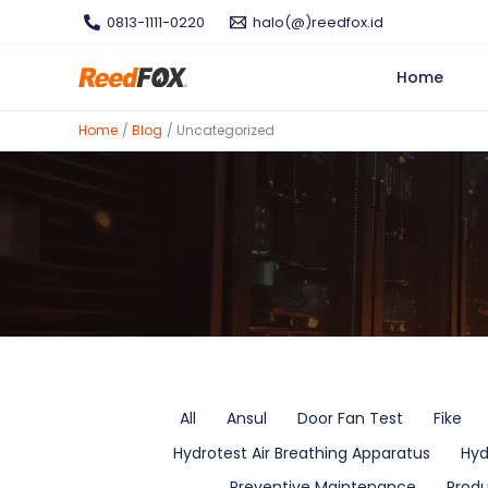
Skip
0813-1111-0220
halo(@)reedfox.id
to
content
Home
Home
Blog
Uncategorized
Filter
All
Ansul
Door Fan Test
Fike
posts
Hydrotest Air Breathing Apparatus
Hyd
by
category
Preventive Maintenance
Prod