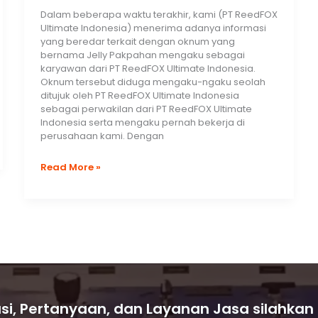
Dalam beberapa waktu terakhir, kami (PT ReedFOX
Ultimate Indonesia) menerima adanya informasi
yang beredar terkait dengan oknum yang
bernama Jelly Pakpahan mengaku sebagai
karyawan dari PT ReedFOX Ultimate Indonesia.
Oknum tersebut diduga mengaku-ngaku seolah
ditujuk oleh PT ReedFOX Ultimate Indonesia
sebagai perwakilan dari PT ReedFOX Ultimate
Indonesia serta mengaku pernah bekerja di
perusahaan kami. Dengan
Pemberitahuan
Read More »
Publik
Terkait
Oknum
Karyawan
“Jelly
Pakpahan”
yang
Mengatasnamakan
PT
ReedFOX
si, Pertanyaan, dan Layanan Jasa silahkan
Ultimate