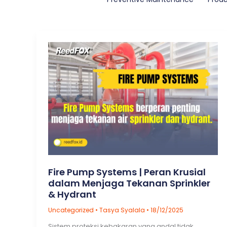
Fire Pump Systems | Peran Krusial
dalam Menjaga Tekanan Sprinkler
& Hydrant
Uncategorized
•
Tasya Syalala
•
18/12/2025
Sistem proteksi kebakaran yang andal tidak