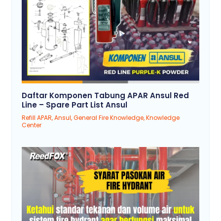
Daftar Komponen Tabung APAR Ansul Red
Line – Spare Part List Ansul
Refill APAR
,
Ansul
,
General Fire Knowledge
,
Knowledge
Center