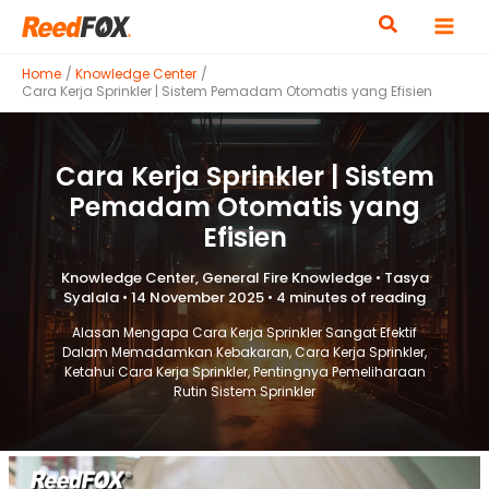
Skip
to
content
Home
Knowledge Center
Cara Kerja Sprinkler | Sistem Pemadam Otomatis yang Efisien
Cara Kerja Sprinkler | Sistem
Pemadam Otomatis yang
Efisien
Knowledge Center
,
General Fire Knowledge
•
Tasya
Syalala
•
14 November 2025
•
4 minutes of reading
Alasan Mengapa Cara Kerja Sprinkler Sangat Efektif
Dalam Memadamkan Kebakaran
,
Cara Kerja Sprinkler
,
Ketahui Cara Kerja Sprinkler
,
Pentingnya Pemeliharaan
Rutin Sistem Sprinkler