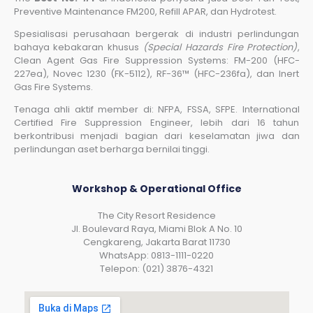
Preventive Maintenance FM200, Refill APAR, dan Hydrotest.
Spesialisasi perusahaan bergerak di industri perlindungan
bahaya kebakaran khusus
(Special Hazards Fire Protection)
,
Clean Agent Gas Fire Suppression Systems: FM-200 (HFC-
227ea), Novec 1230 (FK-5112), RF-36™ (HFC-236fa), dan Inert
Gas Fire Systems.
Tenaga ahli aktif member di: NFPA, FSSA, SFPE. International
Certified Fire Suppression Engineer, lebih dari 16 tahun
berkontribusi menjadi bagian dari keselamatan jiwa dan
perlindungan aset berharga bernilai tinggi.
Workshop & Operational Office
The City Resort Residence
Jl. Boulevard Raya, Miami Blok A No. 10
Cengkareng, Jakarta Barat 11730
WhatsApp: 0813-1111-0220
Telepon: (021) 3876-4321