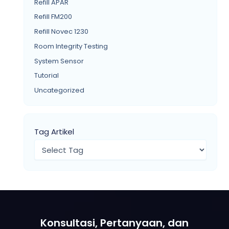
Refill APAR
Refill FM200
Refill Novec 1230
Room Integrity Testing
System Sensor
Tutorial
Uncategorized
Tag Artikel
T
a
g
s
Konsultasi, Pertanyaan, dan