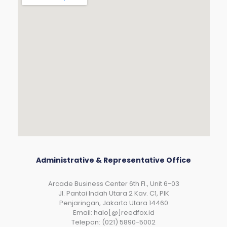
Administrative & Representative Office
Arcade Business Center 6th Fl., Unit 6-03
JI. Pantai Indah Utara 2 Kav. C1, PIK
Penjaringan, Jakarta Utara 14460
Email: halo[@]reedfox.id
Telepon: (021) 5890-5002