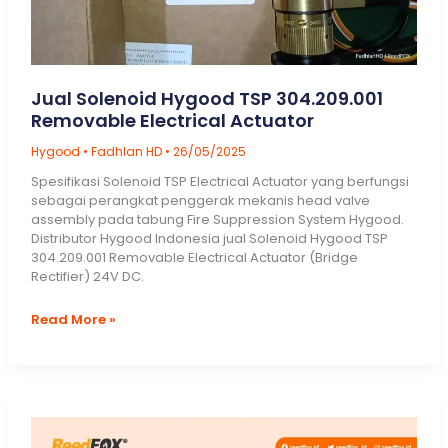
Jual Solenoid Hygood TSP 304.209.001
Removable Electrical Actuator
Hygood
•
Fadhlan HD
•
26/05/2025
Spesifikasi Solenoid TSP Electrical Actuator yang berfungsi
sebagai perangkat penggerak mekanis head valve
assembly pada tabung Fire Suppression System Hygood.
Distributor Hygood Indonesia jual Solenoid Hygood TSP
304.209.001 Removable Electrical Actuator (Bridge
Rectifier) 24V DC.
Jual
Read More »
Solenoid
Hygood
TSP
304.209.001
Removable
Electrical