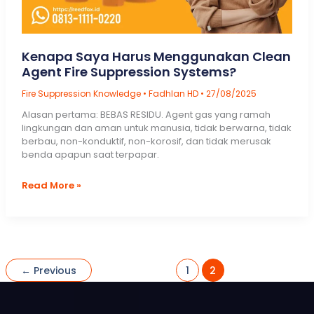
Kenapa Saya Harus Menggunakan Clean
Agent Fire Suppression Systems?
Fire Suppression Knowledge
•
Fadhlan HD
•
27/08/2025
Alasan pertama: BEBAS RESIDU. Agent gas yang ramah
lingkungan dan aman untuk manusia, tidak berwarna, tidak
berbau, non-konduktif, non-korosif, dan tidak merusak
benda apapun saat terpapar.
Kenapa
Read More »
Saya
Harus
Menggunakan
Clean
Agent
Fire
←
Previous
1
2
Suppression
Systems?