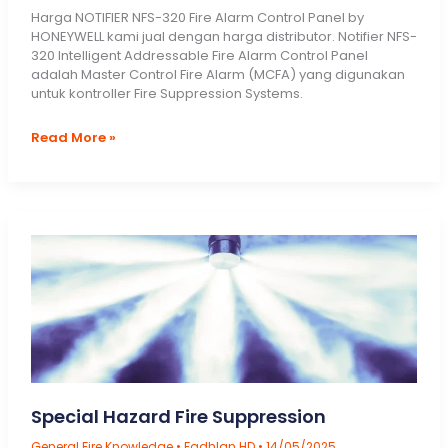
Harga NOTIFIER NFS-320 Fire Alarm Control Panel by
HONEYWELL kami jual dengan harga distributor. Notifier NFS-
320 Intelligent Addressable Fire Alarm Control Panel
adalah Master Control Fire Alarm (MCFA) yang digunakan
untuk kontroller Fire Suppression Systems.
Jual
Read More »
Panel
Control
Fire
Alarm:
Harga
Notifier
NFS-
320
by
Honeywell
Special Hazard Fire Suppression
General Fire Knowledge
•
Fadhlan HD
•
14/05/2025