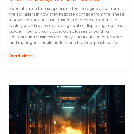
Special hazard fire suppression technologies differ from
fire sprinklers in how they mitigate damage from fire. These
innovative solutions use gaseous or chemical agents to
rapidly quell fires by absorbing heat or displacing required
oxygen—but without catastrophic losses of building
contents and business continuity. Facility designers, owners
and managers should understand the best practices for
Special
Read More »
Hazard
Fire
Suppression