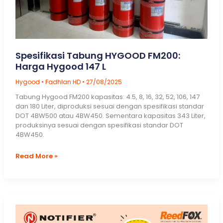
Spesifikasi Tabung HYGOOD FM200:
Harga Hygood 147 L
Hygood
•
Fadhlan HD
•
27/08/2025
Tabung Hygood FM200 kapasitas: 4.5, 8, 16, 32, 52, 106, 147
dan 180 Liter, diproduksi sesuai dengan spesifikasi standar
DOT 4BW500 atau 4BW450. Sementara kapasitas 343 Liter,
produksinya sesuai dengan spesifikasi standar DOT
4BW450.
Spesifikasi
Read More »
Tabung
HYGOOD
FM200:
Harga
Hygood
147
L