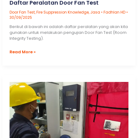
Daftar Peralatan Door Fan Test
Door Fan Test
,
Fire Suppression Knowledge
,
Jasa
•
Fadhlan HD
•
30/09/2025
Berikut di bawah ini adalah daftar peralatan yang akan kita
gunakan untuk melakukan pengujian Door Fan Test (Room
Integrity Testing).
Daftar
Read More »
Peralatan
Door
Fan
Test