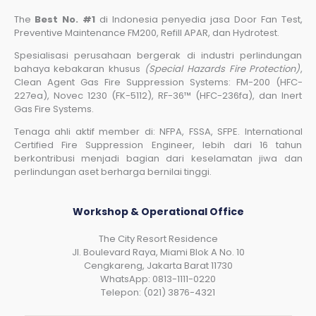
The
Best No. #1
di Indonesia penyedia jasa Door Fan Test,
Preventive Maintenance FM200, Refill APAR, dan Hydrotest.
Spesialisasi perusahaan bergerak di industri perlindungan
bahaya kebakaran khusus
(Special Hazards Fire Protection)
,
Clean Agent Gas Fire Suppression Systems: FM-200 (HFC-
227ea), Novec 1230 (FK-5112), RF-36™ (HFC-236fa), dan Inert
Gas Fire Systems.
Tenaga ahli aktif member di: NFPA, FSSA, SFPE. International
Certified Fire Suppression Engineer, lebih dari 16 tahun
berkontribusi menjadi bagian dari keselamatan jiwa dan
perlindungan aset berharga bernilai tinggi.
Workshop & Operational Office
The City Resort Residence
Jl. Boulevard Raya, Miami Blok A No. 10
Cengkareng, Jakarta Barat 11730
WhatsApp: 0813-1111-0220
Telepon: (021) 3876-4321