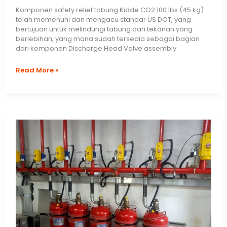
Komponen safety relief tabung Kidde CO2 100 lbs (45 kg)
telah memenuhi dan mengacu standar US DOT, yang
bertujuan untuk melindungi tabung dari tekanan yang
berlebihan, yang mana sudah tersedia sebagai bagian
dari komponen Discharge Head Valve assembly.
Jual
Read More »
Tabung
Kidde
CO2:
Harga
Tabung
CO2
Kidde
100
lbs
(45
kg)