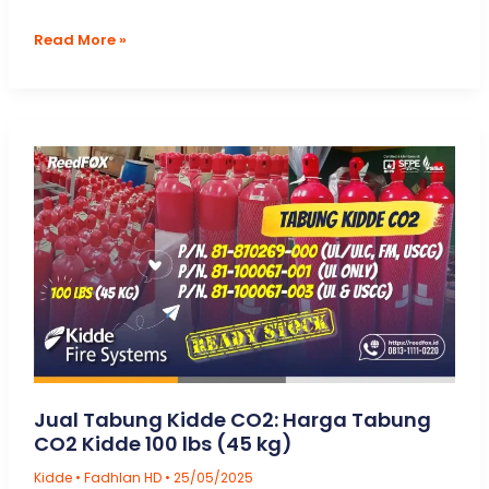
Karakteristik
Read More »
Kimia
Chemours
Dupont
FM-
200
dan
Efek
Paparan
Terhadap
Material
Lain
Jual Tabung Kidde CO2: Harga Tabung
CO2 Kidde 100 lbs (45 kg)
Kidde
•
Fadhlan HD
•
25/05/2025