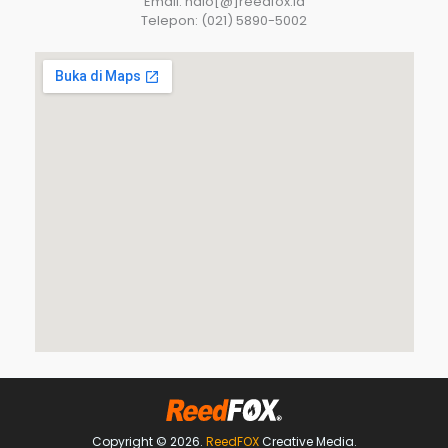
Email: halo[@]reedfox.id
Telepon: (021) 5890-5002
Copyright © 2026.
ReedFOX
Creative Media.