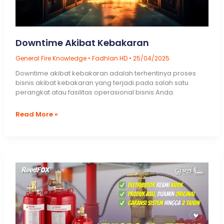
Downtime Akibat Kebakaran
General Fire Knowledge
•
Fadhlan HD
•
25/04/2025
Downtime akibat kebakaran adalah terhentinya proses
bisnis akibat kebakaran yang terjadi pada salah satu
perangkat atau fasilitas operasional bisnis Anda.
Downtime
Read More »
Akibat
Kebakaran