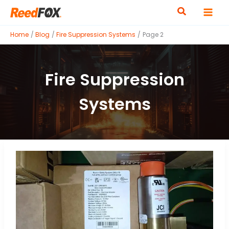
Skip
to
content
Home
Blog
Fire Suppression Systems
Page 2
Fire Suppression
Systems