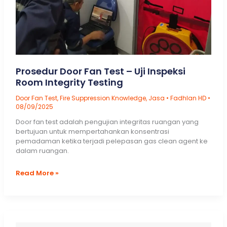
Prosedur Door Fan Test – Uji Inspeksi
Room Integrity Testing
Door Fan Test
,
Fire Suppression Knowledge
,
Jasa
•
Fadhlan HD
•
08/09/2025
Door fan test adalah pengujian integritas ruangan yang
bertujuan untuk mempertahankan konsentrasi
pemadaman ketika terjadi pelepasan gas clean agent ke
dalam ruangan.
Prosedur
Read More »
Door
Fan
Test
–
Uji