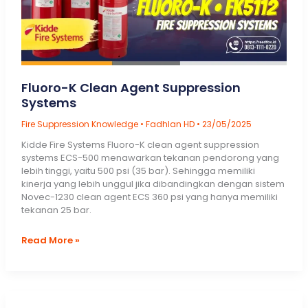
Fluoro-K Clean Agent Suppression
Systems
Fire Suppression Knowledge
•
Fadhlan HD
•
23/05/2025
Kidde Fire Systems Fluoro-K clean agent suppression
systems ECS-500 menawarkan tekanan pendorong yang
lebih tinggi, yaitu 500 psi (35 bar). Sehingga memiliki
kinerja yang lebih unggul jika dibandingkan dengan sistem
Novec-1230 clean agent ECS 360 psi yang hanya memiliki
tekanan 25 bar.
Fluoro-
Read More »
K
Clean
Agent
Suppression
Systems