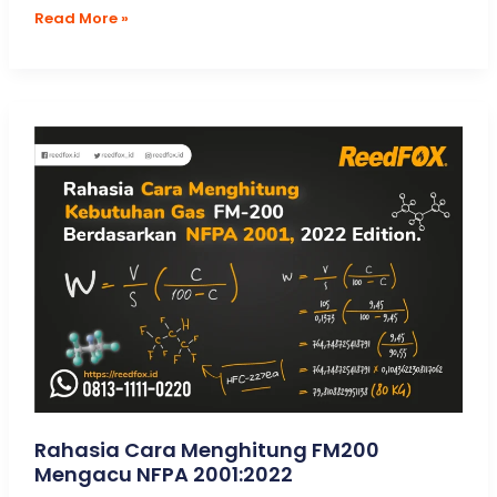
Penerapan
Read More »
Total
Flooding
&
Local
Application
System
Rahasia Cara Menghitung FM200
Mengacu NFPA 2001:2022