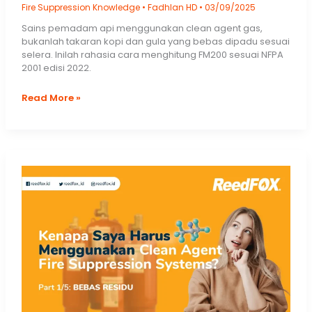
Fire Suppression Knowledge
•
Fadhlan HD
•
03/09/2025
Sains pemadam api menggunakan clean agent gas,
bukanlah takaran kopi dan gula yang bebas dipadu sesuai
selera. Inilah rahasia cara menghitung FM200 sesuai NFPA
2001 edisi 2022.
Rahasia
Read More »
Cara
Menghitung
FM200
Mengacu
NFPA
2001:2022