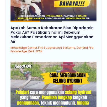
Apakah Semua Kebakaran Bisa Dipadamin
Pakai Air? Pastikan 3 hal ini Sebelum
Melakukan Pemadaman Api Menggunakan
Air
Knowledge Center
,
Fire Suppression Systems
,
General Fire
Knowledge
,
Refill APAR