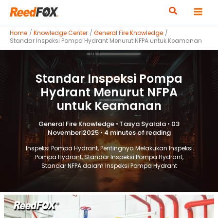
Skip
to
content
Home
Knowledge Center
General Fire Knowledge
Standar Inspeksi Pompa Hydrant Menurut NFPA untuk Keamanan
Standar Inspeksi Pompa
Hydrant Menurut NFPA
untuk Keamanan
General Fire Knowledge
•
Tasya Syalala
•
03
November 2025
•
4 minutes of reading
Inspeksi Pompa Hydrant
,
Pentingnya Melakukan Inspeksi
Pompa Hydrant
,
Standar Inspeksi Pompa Hydrant
,
Standar NFPA dalam Inspeksi Pompa Hydrant