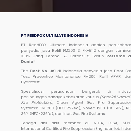
PT REEDFOX ULTIMATE INDONESIA
PT ReedFOX Ultimate Indonesia adalah perusahaa
penyedia jasa Refill FM200 & FK-5112 dengan Jamina
100% Uang Kembali & Garansi 5 Tahun
Pertama d
Dunia!
The
Best No. #1
di Indonesia penyedia jasa Door Fa
Test, Preventive Maintenance FM200, Refill APAR, da
Hydrotest.
Spesialisasi perusahaan bergerak di industr
perlindungan bahaya kebakaran khusus
(Special Hazard
Fire Protection)
, Clean Agent Gas Fire Suppressio
Systems: FM-200 (HFC-227ea), Novec 1230 (FK-5112), RF
36™ (HFC-236fa), dan Inert Gas Fire Systems.
Tenaga ahli aktif member di: NFPA, FSSA, SFPE
International Certified Fire Suppression Engineer, lebih dar