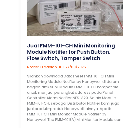
Jual FMM-101-CH Mini Monitoring
Module Notifier for Push Button,
Flow Switch, Tamper Switch
Notifier
•
Fadhlan HD
•
27/08/2025
Silahkan download Datasheet FMM-101-CH Mini
Monitoring Module Notifier by Honeywell di dalam
bagian artikel ini. Module FMM-101-CH kompatible
untuk menjadi perangkat address pada Panel
Controller Alarm Notifier NFS-320. Selain Module
FMM-101-CH, sebagai Distributor Notifier kami juga
jual produk-produk Honeywell lainnya. Apa itu
FMM-101-CH Mini Monitor Module Notifier by
Honeywell The FMM-101(A) Mini Monitor Module can