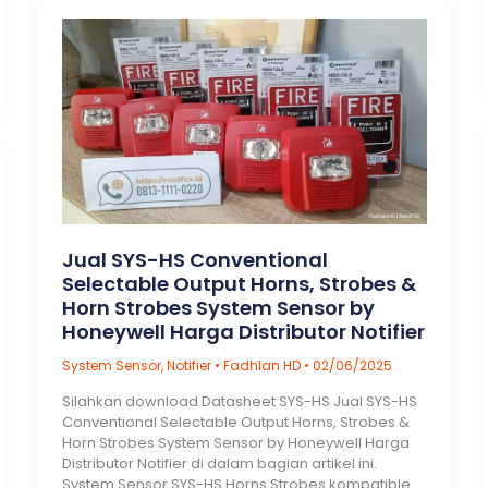
Alarm
System
Jual SYS-HS Conventional
Selectable Output Horns, Strobes &
Horn Strobes System Sensor by
Honeywell Harga Distributor Notifier
System Sensor
,
Notifier
•
Fadhlan HD
•
02/06/2025
Silahkan download Datasheet SYS-HS Jual SYS-HS
Conventional Selectable Output Horns, Strobes &
Horn Strobes System Sensor by Honeywell Harga
Distributor Notifier di dalam bagian artikel ini.
System Sensor SYS-HS Horns Strobes kompatible