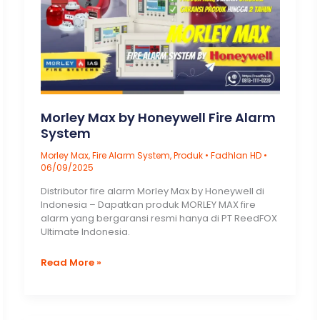
Morley Max by Honeywell Fire Alarm
System
Morley Max
,
Fire Alarm System
,
Produk
•
Fadhlan HD
•
06/09/2025
Distributor fire alarm Morley Max by Honeywell di
Indonesia – Dapatkan produk MORLEY MAX fire
alarm yang bergaransi resmi hanya di PT ReedFOX
Ultimate Indonesia.
Morley
Read More »
Max
by
Honeywell
Fire