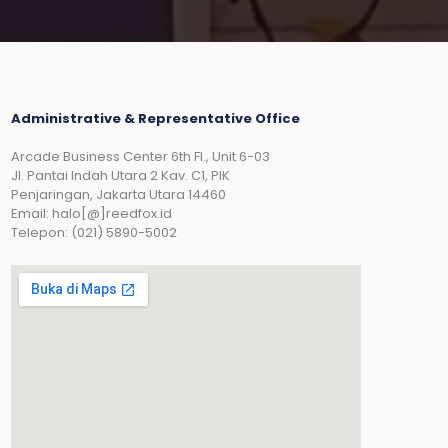
Administrative & Representative Office
Arcade Business Center 6th Fl., Unit 6-03
JI. Pantai Indah Utara 2 Kav. C1, PIK
Penjaringan, Jakarta Utara 14460
Email: halo[@]reedfox.id
Telepon: (021) 5890-5002