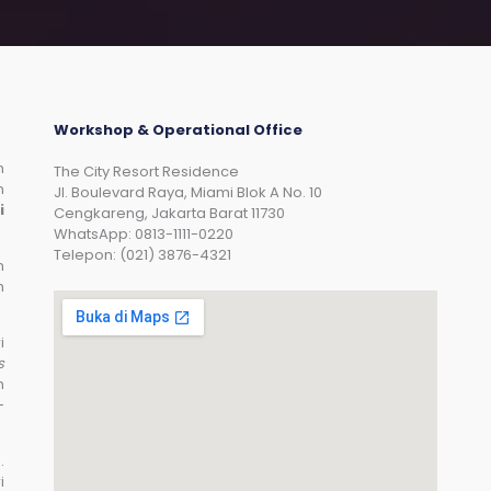
Workshop & Operational Office
n
The City Resort Residence
n
Jl. Boulevard Raya, Miami Blok A No. 10
i
Cengkareng, Jakarta Barat 11730
WhatsApp: 0813-1111-0220
Telepon: (021) 3876-4321
n
n
i
s
n
-
.
i