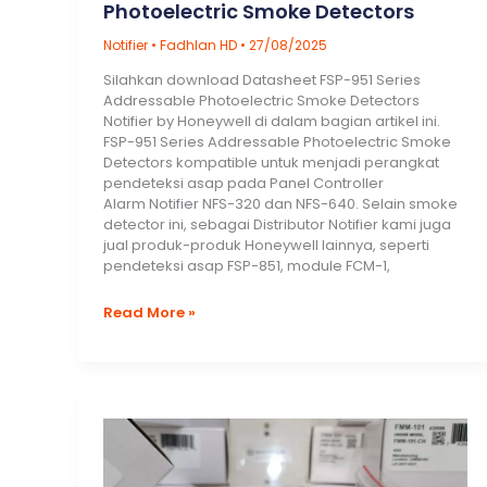
Photoelectric Smoke Detectors
Notifier
•
Fadhlan HD
•
27/08/2025
Silahkan download Datasheet FSP-951 Series
Addressable Photoelectric Smoke Detectors
Notifier by Honeywell di dalam bagian artikel ini.
FSP-951 Series Addressable Photoelectric Smoke
Detectors kompatible untuk menjadi perangkat
pendeteksi asap pada Panel Controller
Alarm Notifier NFS-320 dan NFS-640. Selain smoke
detector ini, sebagai Distributor Notifier kami juga
jual produk-produk Honeywell lainnya, seperti
pendeteksi asap FSP-851, module FCM-1,
Jual
Read More »
FSP-
951
Series
Addressable
Photoelectric
Smoke
Detectors