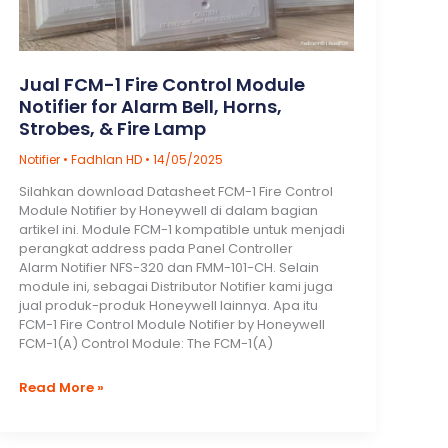
Distributor
Jual FCM-1 Fire Control Module
Notifier for Alarm Bell, Horns,
Strobes, & Fire Lamp
Notifier
•
Fadhlan HD
•
14/05/2025
Silahkan download Datasheet FCM-1 Fire Control
Module Notifier by Honeywell di dalam bagian
artikel ini. Module FCM-1 kompatible untuk menjadi
perangkat address pada Panel Controller
Alarm Notifier NFS-320 dan FMM-101-CH. Selain
module ini, sebagai Distributor Notifier kami juga
jual produk-produk Honeywell lainnya. Apa itu
FCM-1 Fire Control Module Notifier by Honeywell
FCM-1(A) Control Module: The FCM-1(A)
Jual
Read More »
FCM-
1
Fire