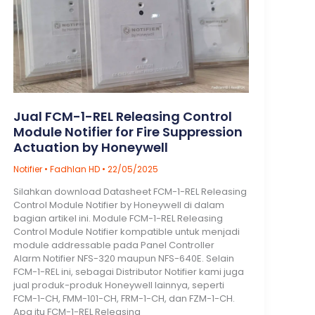
Jual FCM-1-REL Releasing Control
Module Notifier for Fire Suppression
Actuation by Honeywell
Notifier
•
Fadhlan HD
•
22/05/2025
Silahkan download Datasheet FCM-1-REL Releasing
Control Module Notifier by Honeywell di dalam
bagian artikel ini. Module FCM-1-REL Releasing
Control Module Notifier kompatible untuk menjadi
module addressable pada Panel Controller
Alarm Notifier NFS-320 maupun NFS-640E. Selain
FCM-1-REL ini, sebagai Distributor Notifier kami juga
jual produk-produk Honeywell lainnya, seperti
FCM-1-CH, FMM-101-CH, FRM-1-CH, dan FZM-1-CH.
Apa itu FCM-1-REL Releasing