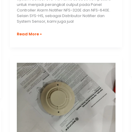
untuk menjadi perangkat output pada Panel
Controller Alarm Notifier NFS-320E dan NFS-640E.
Selain SYS-HS, sebagai Distributor Notifier dan
System Sensor, kami juga jual
Jual
Read More »
SYS-
HS
Conventional
Selectable
Output
Horns,
Strobes
&
Horn
Strobes
System
Sensor
by
Honeywell
Harga
Distributor
Notifier