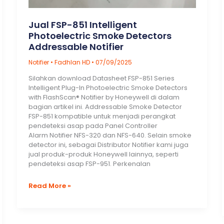
Jual FSP-851 Intelligent
Photoelectric Smoke Detectors
Addressable Notifier
Notifier
•
Fadhlan HD
•
07/09/2025
Silahkan download Datasheet FSP-851 Series
Intelligent Plug-In Photoelectric Smoke Detectors
with FlashScan® Notifier by Honeywell di dalam
bagian artikel ini. Addressable Smoke Detector
FSP-851 kompatible untuk menjadi perangkat
pendeteksi asap pada Panel Controller
Alarm Notifier NFS-320 dan NFS-640. Selain smoke
detector ini, sebagai Distributor Notifier kami juga
jual produk-produk Honeywell lainnya, seperti
pendeteksi asap FSP-951. Perkenalan
Jual
Read More »
FSP-
851
Intelligent
Photoelectric