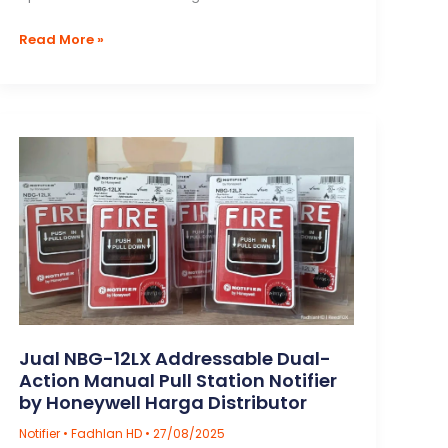
Jual
Read More »
FCM-
1-
REL
Releasing
Control
Module
Notifier
for
Fire
Suppression
Actuation
by
Honeywell
Jual NBG-12LX Addressable Dual-
Action Manual Pull Station Notifier
by Honeywell Harga Distributor
Notifier
•
Fadhlan HD
•
27/08/2025