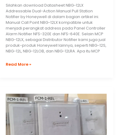
Silahkan download Datasheet NBG-12LX
Addressable Dual-Action Manual Pull Station
Notifier by Honeywell di dalam bagian artikel ini.
Manual Call Point NBG-12LX kompatible untuk
menjadi perangkat address pada Panel Controller
Alarm Notifier NFS-320E dan NFS-640E. Selain MCP
NBG-12LX, sebagai Distributor Notifier kami juga jual
produk-produk Honeywell lainnya, seperti NBG-12S,
NBG-12L, NBG-12LOB, dan NBG-12LRA. Apa itu MCP
Jual
Read More »
NBG-
12LX
Addressable
Dual-
Action
Manual
Pull
Station
Notifier
by
Honeywell
Harga