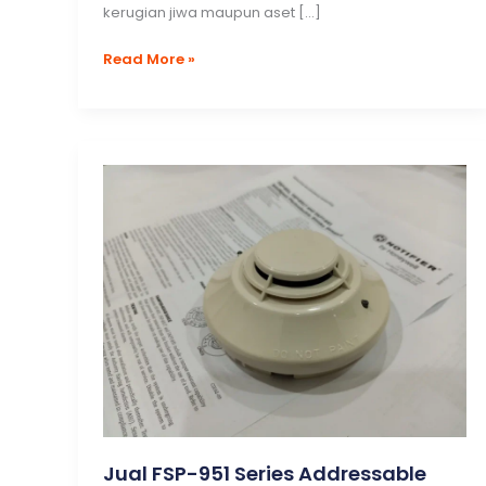
kerugian jiwa maupun aset […]
Fire
Read More »
Alarm
System:
Solusi
Peringatan
Dini
untuk
Keamanan
Bangunan
Jual FSP-951 Series Addressable