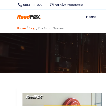
Skip
0813-1111-0220
halo(@)reedfox.id
to
content
Home
Home
Blog
Fire Alarm System