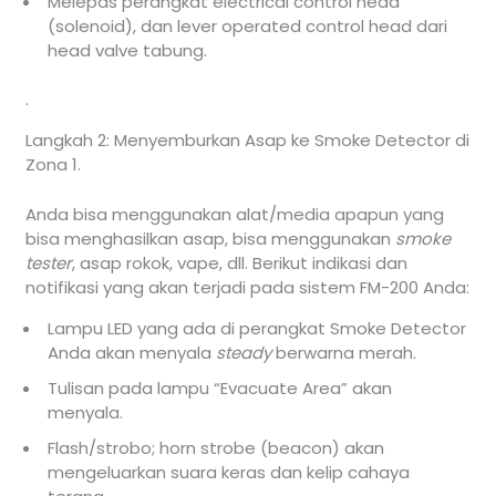
Melepas perangkat electrical control head
(solenoid), dan lever operated control head dari
head valve tabung.
.
Langkah 2: Menyemburkan Asap ke Smoke Detector di
Zona 1.
Anda bisa menggunakan alat/media apapun yang
bisa menghasilkan asap, bisa menggunakan
smoke
tester
, asap rokok, vape, dll. Berikut indikasi dan
notifikasi yang akan terjadi pada sistem FM-200 Anda:
Lampu LED yang ada di perangkat Smoke Detector
Anda akan menyala
steady
berwarna merah.
Tulisan pada lampu “Evacuate Area” akan
menyala.
Flash/strobo; horn strobe (beacon) akan
mengeluarkan suara keras dan kelip cahaya