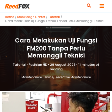
Skip
to
content
Home
Knowledge Center
Tutorial
Cara Melakukan Uji Fungsi FM200 Tanpa Perlu Memanggil Teknisi
Cara Melakukan Uji Fungsi
FM200 Tanpa Perlu
Memanggil Teknisi
Tutorial
•
Fadhlan HD
•
29 August 2025
•
11 minutes of
reading
Maintenance Service
,
Preventive Maintenance